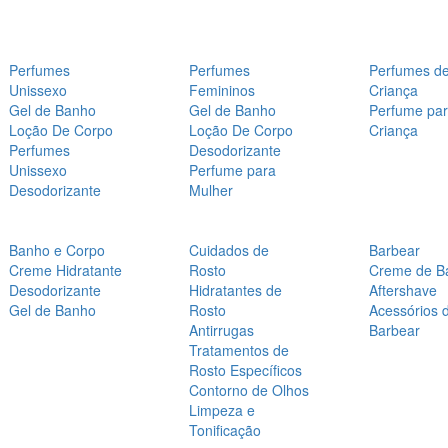
Perfumes
Perfumes
Perfumes d
Unissexo
Femininos
Criança
Gel de Banho
Gel de Banho
Perfume pa
Loção De Corpo
Loção De Corpo
Criança
Perfumes
Desodorizante
Unissexo
Perfume para
Desodorizante
Mulher
Banho e Corpo
Cuidados de
Barbear
Creme Hidratante
Rosto
Creme de B
Desodorizante
Hidratantes de
Aftershave
Gel de Banho
Rosto
Acessórios 
Antirrugas
Barbear
Tratamentos de
Rosto Específicos
Contorno de Olhos
Limpeza e
Tonificação