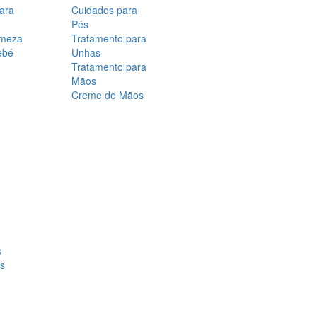
para
Cuidados para
Pés
rmeza
Tratamento para
ebé
Unhas
Tratamento para
Mãos
Creme de Mãos
s
os