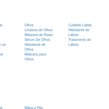
de
Olhos
Cuidado Labial
Limpeza de Olhos
Hidratante de
Máscara de Rosto
Lábios
Sérum De Olhos
Tratamento de
m os
Hidratante de
Lábios
Olhos
al
Máscara para
Olhos
bé
Mãos e Pés