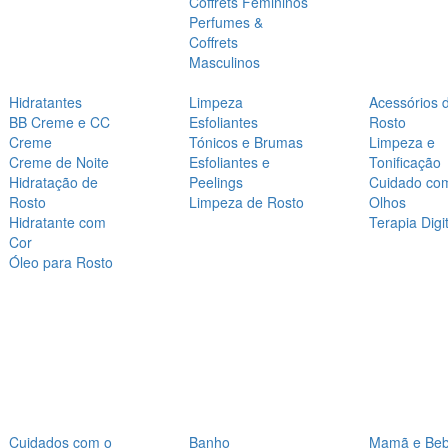
Coffrets Femininos
Perfumes &
Coffrets
Masculinos
Hidratantes
Limpeza
Acessórios 
BB Creme e CC
Esfoliantes
Rosto
Creme
Tónicos e Brumas
Limpeza e
Creme de Noite
Esfoliantes e
Tonificação
Hidratação de
Peelings
Cuidado co
Rosto
Limpeza de Rosto
Olhos
Hidratante com
Terapia Digit
Cor
Óleo para Rosto
Cuidados com o
Banho
Mamã e Be