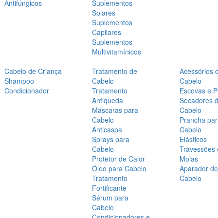
Antifúngicos
Suplementos
Solares
Suplementos
Capilares
Suplementos
Multivitamínicos
Cabelo de Criança
Tratamento de
Acessórios 
Shampoo
Cabelo
Cabelo
Condicionador
Tratamento
Escovas e P
Antiqueda
Secadores 
Máscaras para
Cabelo
Cabelo
Prancha par
Anticaspa
Cabelo
Sprays para
Elásticos
Cabelo
Travessões 
Protetor de Calor
Molas
Óleo para Cabelo
Aparador de
Tratamento
Cabelo
Fortificante
Sérum para
Cabelo
Condicionadores e