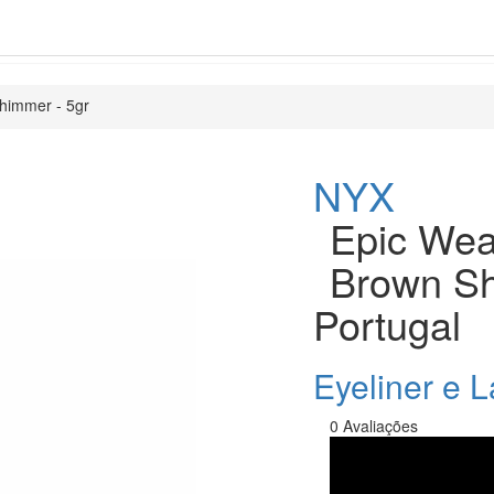
Shimmer - 5gr
NYX
Epic Wear
Brown Sh
Portugal
Eyeliner e L
0 Avaliações