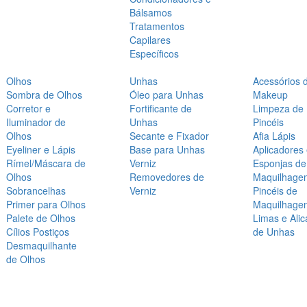
Bálsamos
Tratamentos
Capilares
Específicos
Olhos
Unhas
Acessórios 
Sombra de Olhos
Óleo para Unhas
Makeup
Corretor e
Fortificante de
Limpeza de
Iluminador de
Unhas
Pincéis
Olhos
Secante e Fixador
Afia Lápis
Eyeliner e Lápis
Base para Unhas
Aplicadores
Rímel/Máscara de
Verniz
Esponjas de
Olhos
Removedores de
Maquilhage
Sobrancelhas
Verniz
Pincéis de
Primer para Olhos
Maquilhage
Palete de Olhos
Limas e Alic
Cílios Postiços
de Unhas
Desmaquilhante
de Olhos