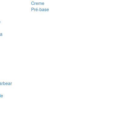
Creme
Pré-base
e
ra
arbear
de