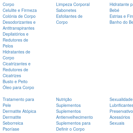
Corpo
Limpeza Corporal
Hidratante 
Celulite e Firmeza
Sabonetes
Bebé
Colónia de Corpo
Esfoliantes de
Estrias e Fi
Desodorizantes e
Corpo
Banho do B
Antitranspirantes
Depilatórios e
Redutores de
Pelos
Hidratantes de
Corpo
Cicatrizantes e
Redutores de
Cicatrizes
Busto e Peito
Óleo para Corpo
Tratamento para
Nutrição
Sexualidade
Pele
Suplementos
Lubrificante
Dermatite Atópica
Suplementos
Preservativ
Dermatite
Antienvelhecimento
Acessórios
Seborreica
Suplementos para
Sexuais
Psoríase
Definir o Corpo