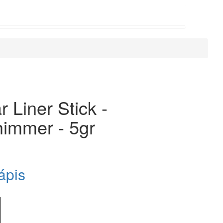
 Liner Stick -
immer - 5gr
ápis