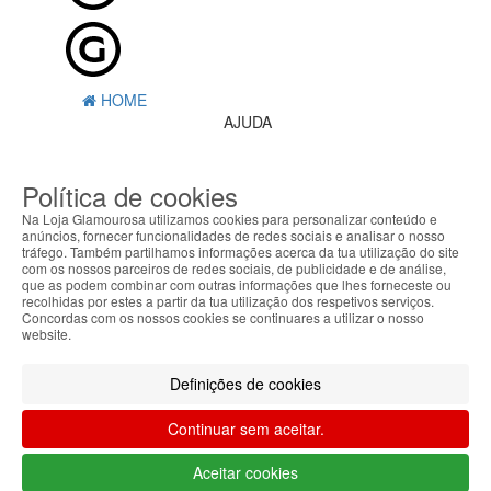
HOME
AJUDA
MENU
Política de cookies
0
CARRINHO
Na Loja Glamourosa utilizamos cookies para personalizar conteúdo e
EU
anúncios, fornecer funcionalidades de redes sociais e analisar o nosso
tráfego. Também partilhamos informações acerca da tua utilização do site
com os nossos parceiros de redes sociais, de publicidade e de análise,
Filtrar por
que as podem combinar com outras informações que lhes forneceste ou
recolhidas por estes a partir da tua utilização dos respetivos serviços.
Limpar filtros
Filtrar
Concordas com os nossos cookies se continuares a utilizar o nosso
website.
Segue @lojaglamourosacom nas redes
sociais
Definições de cookies
Continuar sem aceitar.
Aceitar cookies