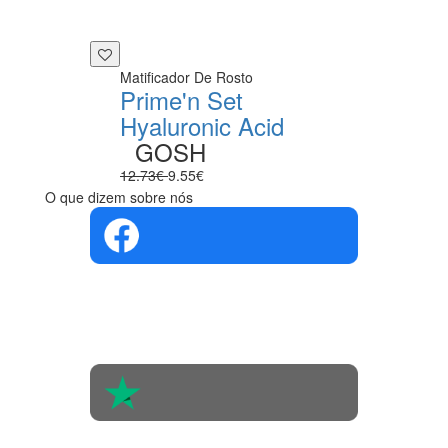
Matificador De Rosto
Prime'n Set
Hyaluronic Acid
GOSH
12.73€
9.55€
O que dizem sobre nós
4.4 em 5
Com base na
opinião de
560 pessoas
4.6 em 5