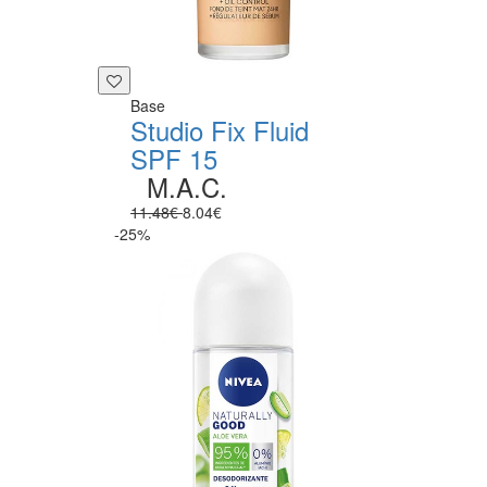
Base
Studio Fix Fluid
SPF 15
M.A.C.
11.48€
8.04€
-25%