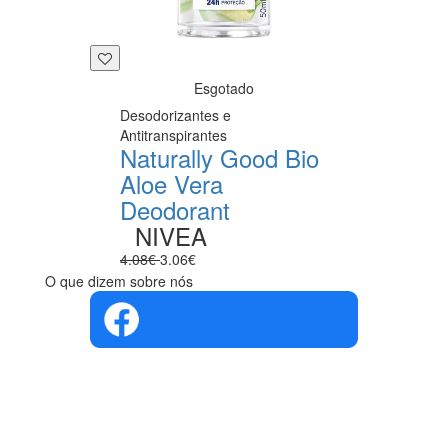
Esgotado
Desodorizantes e
Antitranspirantes
Naturally Good Bio
Aloe Vera
Deodorant
NIVEA
4.08€
3.06€
O que dizem sobre nós
4.4 em 5
Com base na
opinião de
560 pessoas