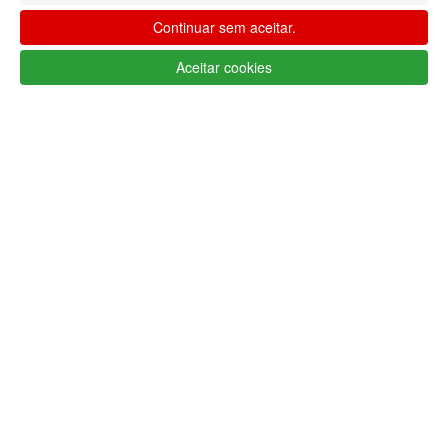
Continuar sem aceitar.
Aceitar cookies
Apoio ao cliente Portugal
+351 223 234 702
(chamada para rede fixa nacional)
Segunda a Sexta 9h às 17h (GMT)
info@lojaglamourosa.com
Métodos de pagamento