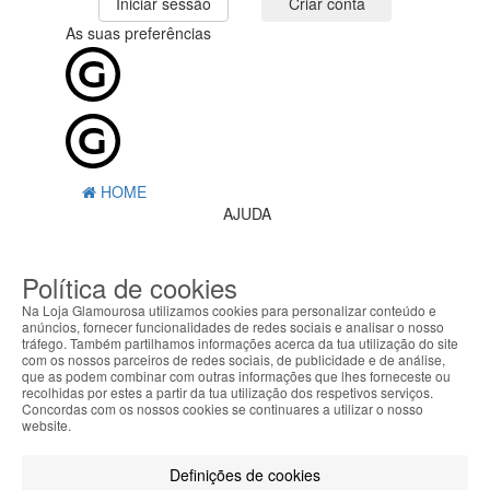
Iniciar sessão
Criar conta
As suas preferências
HOME
AJUDA
MENU
Política de cookies
0
CARRINHO
Na Loja Glamourosa utilizamos cookies para personalizar conteúdo e
EU
anúncios, fornecer funcionalidades de redes sociais e analisar o nosso
tráfego. Também partilhamos informações acerca da tua utilização do site
com os nossos parceiros de redes sociais, de publicidade e de análise,
Filtrar por
que as podem combinar com outras informações que lhes forneceste ou
recolhidas por estes a partir da tua utilização dos respetivos serviços.
Limpar filtros
Filtrar
Concordas com os nossos cookies se continuares a utilizar o nosso
website.
Segue @lojaglamourosacom nas redes
sociais
Definições de cookies