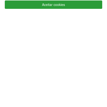
Aceitar cookies
Apoio ao cliente Portugal
+351 223 234 702
(chamada para rede fixa nacional)
Segunda a Sexta 9h às 17h (GMT)
info@lojaglamourosa.com
Métodos de pagamento