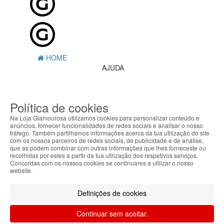
HOME
AJUDA
MENU
Política de cookies
0
CARRINHO
EU
Na Loja Glamourosa utilizamos cookies para personalizar conteúdo e
anúncios, fornecer funcionalidades de redes sociais e analisar o nosso
tráfego. Também partilhamos informações acerca da tua utilização do site
Filtrar por
com os nossos parceiros de redes sociais, de publicidade e de análise,
que as podem combinar com outras informações que lhes forneceste ou
Limpar filtros
Filtrar
recolhidas por estes a partir da tua utilização dos respetivos serviços.
Concordas com os nossos cookies se continuares a utilizar o nosso
Segue @lojaglamourosacom nas redes
website.
sociais
Definições de cookies
Continuar sem aceitar.