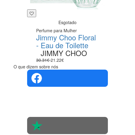
Esgotado
Perfume para Mulher
Jimmy Choo Floral
- Eau de Toilette
JIMMY CHOO
30.31€
21.22€
O que dizem sobre nós
4.4 em 5
Com base na
opinião de
560 pessoas