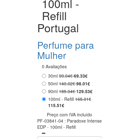
100ml -
Refill
Portugal
Perfume para
Mulher
0 Avaliações
30ml
99.04€
69.33€
50ml
140.02€
98.01€
90ml
185.04€
129.53€
100ml - Refill
165.01€
115.51€
Preço com IVA incluído
PF-03841-04 : Paradoxe Intense
EDP - 100ml - Refill