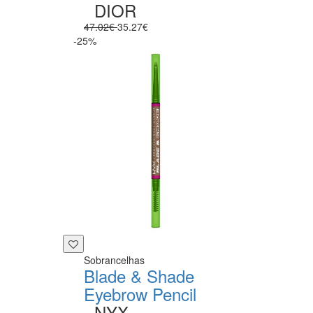
DIOR
47.02€
35.27€
-25%
Sobrancelhas
Blade & Shade
Eyebrow Pencil
NYX