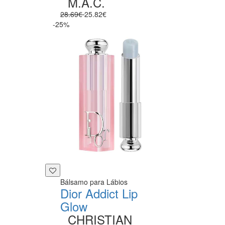
M.A.C.
28.69€
25.82€
-25%
Bálsamo para Lábios
Dior Addict Lip
Glow
CHRISTIAN