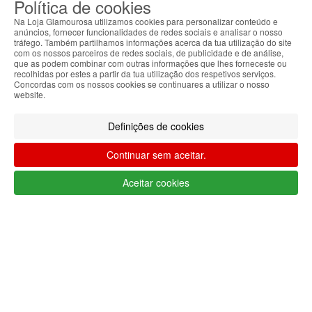
Política de cookies
0
CARRINHO
Na Loja Glamourosa utilizamos cookies para personalizar conteúdo e
EU
anúncios, fornecer funcionalidades de redes sociais e analisar o nosso
tráfego. Também partilhamos informações acerca da tua utilização do site
com os nossos parceiros de redes sociais, de publicidade e de análise,
Filtrar por
que as podem combinar com outras informações que lhes forneceste ou
recolhidas por estes a partir da tua utilização dos respetivos serviços.
Limpar filtros
Filtrar
Concordas com os nossos cookies se continuares a utilizar o nosso
website.
Segue @lojaglamourosacom nas redes
sociais
Definições de cookies
Continuar sem aceitar.
Aceitar cookies
Apoio ao cliente Portugal
+351 223 234 702
(chamada para rede fixa nacional)
Segunda a Sexta 9h às 17h (GMT)
info@lojaglamourosa.com
Métodos de pagamento