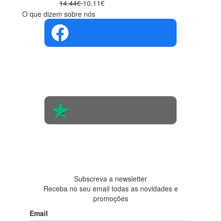
14.44€
10.11€
O que dizem sobre nós
4.4 em 5
Com base na
opinião de
560 pessoas
4.6 em 5
Baseada em
438
avaliações
Subscreva a newsletter
Receba no seu email todas as novidades e
promoções
Email