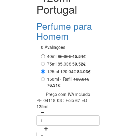
Portugal
Perfume para
Homem
0 Avaliações
40ml
65.05€
45.54€
75ml
85.03€
59.52€
125ml
120.04€
84.03€
150ml - Refill
109.01€
76.31€
Preço com IVA incluído
PF-04118-03 : Polo 67 EDT -
125ml