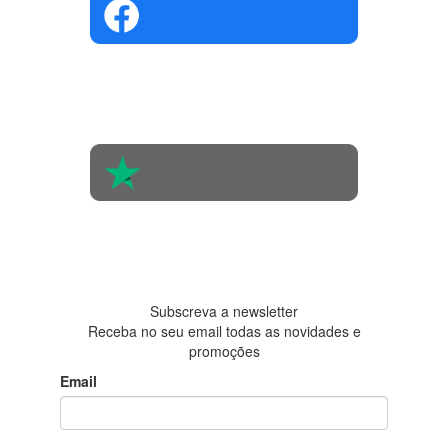
4.4 em 5
Com base na
opinião de
560 pessoas
4.6 em 5
Baseada em
438
avaliações
Subscreva a newsletter
Receba no seu email todas as novidades e
promoções
Email