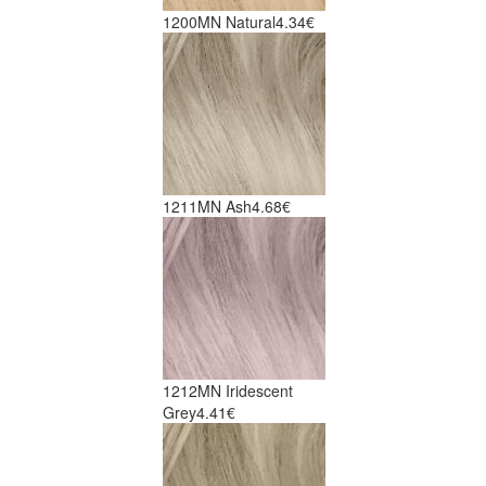
1200MN Natural
4.34€
1211MN Ash
4.68€
1212MN Iridescent
Grey
4.41€