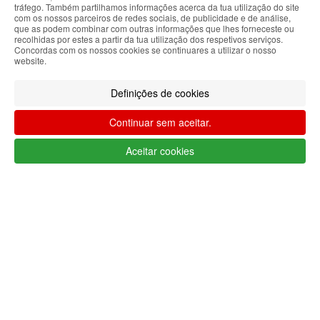
tráfego. Também partilhamos informações acerca da tua utilização do site
com os nossos parceiros de redes sociais, de publicidade e de análise,
Filtrar por
que as podem combinar com outras informações que lhes forneceste ou
recolhidas por estes a partir da tua utilização dos respetivos serviços.
Limpar filtros
Filtrar
Concordas com os nossos cookies se continuares a utilizar o nosso
website.
Segue @lojaglamourosacom nas redes
sociais
Definições de cookies
Continuar sem aceitar.
Aceitar cookies
Apoio ao cliente Portugal
+351 223 234 702
(chamada para rede fixa nacional)
Segunda a Sexta 9h às 17h (GMT)
info@lojaglamourosa.com
Métodos de pagamento