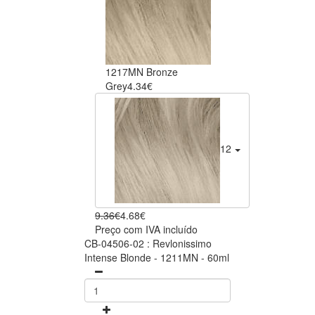
1217MN Bronze
Grey
4.34€
1211MN Ash
4.68€
9.36€
4.68€
Preço com IVA incluído
CB-04506-02 : Revlonissimo
Intense Blonde - 1211MN - 60ml