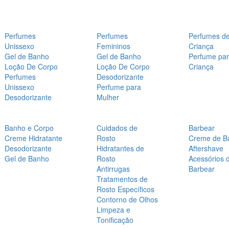
Perfumes
Perfumes
Perfumes d
Unissexo
Femininos
Criança
Gel de Banho
Gel de Banho
Perfume pa
Loção De Corpo
Loção De Corpo
Criança
Perfumes
Desodorizante
Unissexo
Perfume para
Desodorizante
Mulher
Banho e Corpo
Cuidados de
Barbear
Creme Hidratante
Rosto
Creme de B
Desodorizante
Hidratantes de
Aftershave
Gel de Banho
Rosto
Acessórios 
Antirrugas
Barbear
Tratamentos de
Rosto Específicos
Contorno de Olhos
Limpeza e
Tonificação