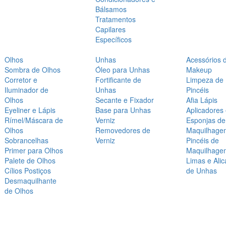
Bálsamos
Tratamentos
Capilares
Específicos
Olhos
Unhas
Acessórios 
Sombra de Olhos
Óleo para Unhas
Makeup
Corretor e
Fortificante de
Limpeza de
Iluminador de
Unhas
Pincéis
Olhos
Secante e Fixador
Afia Lápis
Eyeliner e Lápis
Base para Unhas
Aplicadores
Rímel/Máscara de
Verniz
Esponjas de
Olhos
Removedores de
Maquilhage
Sobrancelhas
Verniz
Pincéis de
Primer para Olhos
Maquilhage
Palete de Olhos
Limas e Alic
Cílios Postiços
de Unhas
Desmaquilhante
de Olhos