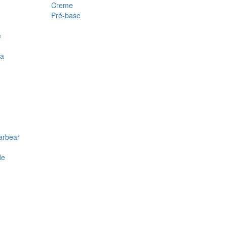
Creme
Pré-base
e
ra
arbear
de