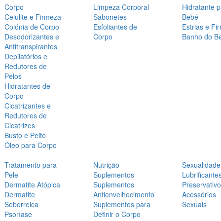
Corpo
Limpeza Corporal
Hidratante 
Celulite e Firmeza
Sabonetes
Bebé
Colónia de Corpo
Esfoliantes de
Estrias e Fi
Desodorizantes e
Corpo
Banho do B
Antitranspirantes
Depilatórios e
Redutores de
Pelos
Hidratantes de
Corpo
Cicatrizantes e
Redutores de
Cicatrizes
Busto e Peito
Óleo para Corpo
Tratamento para
Nutrição
Sexualidade
Pele
Suplementos
Lubrificante
Dermatite Atópica
Suplementos
Preservativ
Dermatite
Antienvelhecimento
Acessórios
Seborreica
Suplementos para
Sexuais
Psoríase
Definir o Corpo