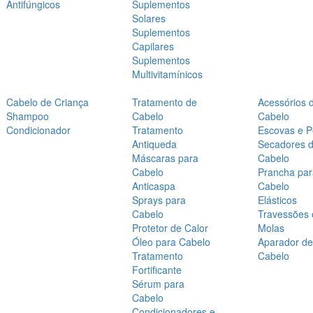
Antifúngicos
Suplementos
Solares
Suplementos
Capilares
Suplementos
Multivitamínicos
Cabelo de Criança
Tratamento de
Acessórios 
Shampoo
Cabelo
Cabelo
Condicionador
Tratamento
Escovas e P
Antiqueda
Secadores 
Máscaras para
Cabelo
Cabelo
Prancha par
Anticaspa
Cabelo
Sprays para
Elásticos
Cabelo
Travessões 
Protetor de Calor
Molas
Óleo para Cabelo
Aparador de
Tratamento
Cabelo
Fortificante
Sérum para
Cabelo
Condicionadores e