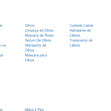
de
Olhos
Cuidado Labial
Limpeza de Olhos
Hidratante de
Máscara de Rosto
Lábios
Sérum De Olhos
Tratamento de
m os
Hidratante de
Lábios
Olhos
al
Máscara para
Olhos
bé
Mãos e Pés