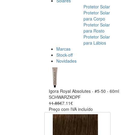
Solares
Protetor Solar
Protetor Solar
para Corpo
Protetor Solar
para Rosto
Protetor Solar
para Lábios
Marcas
Stock-off
Novidades
Igora Royal Absolutes - #5-50 - 60ml
SCHWARZKOPF
11.85€
7.11€
Preço com IVA incluído