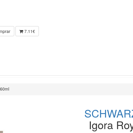
mprar
7.11€
 60ml
SCHWAR
Igora Roy