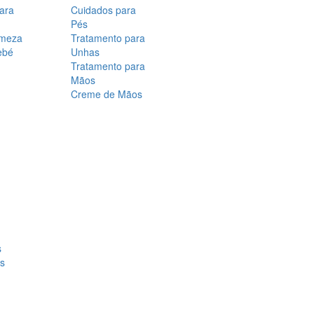
para
Cuidados para
Pés
rmeza
Tratamento para
ebé
Unhas
Tratamento para
Mãos
Creme de Mãos
s
os