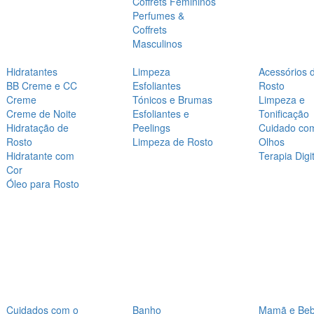
Coffrets Femininos
Perfumes &
Coffrets
Masculinos
Hidratantes
Limpeza
Acessórios 
BB Creme e CC
Esfoliantes
Rosto
Creme
Tónicos e Brumas
Limpeza e
Creme de Noite
Esfoliantes e
Tonificação
Hidratação de
Peelings
Cuidado co
Rosto
Limpeza de Rosto
Olhos
Hidratante com
Terapia Digit
Cor
Óleo para Rosto
Cuidados com o
Banho
Mamã e Be