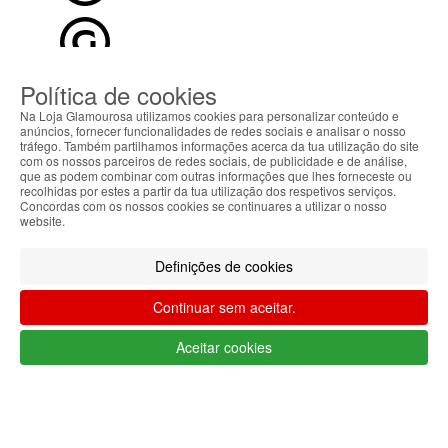
Política de cookies
HOME
AJUDA
Na Loja Glamourosa utilizamos cookies para personalizar conteúdo e
anúncios, fornecer funcionalidades de redes sociais e analisar o nosso
MENU
tráfego. Também partilhamos informações acerca da tua utilização do site
com os nossos parceiros de redes sociais, de publicidade e de análise,
que as podem combinar com outras informações que lhes forneceste ou
0
CARRINHO
recolhidas por estes a partir da tua utilização dos respetivos serviços.
EU
Concordas com os nossos cookies se continuares a utilizar o nosso
website.
Filtrar por
Definições de cookies
Limpar filtros
Filtrar
Continuar sem aceitar.
Segue @lojaglamourosacom nas redes
sociais
Aceitar cookies