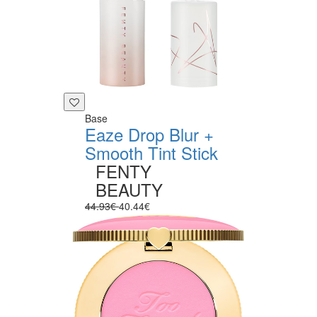
Base
Eaze Drop Blur +
Smooth Tint Stick
FENTY
BEAUTY
44.93€
40.44€