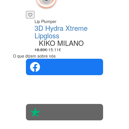
Lip Plumper
3D Hydra Xtreme
Lipgloss
KIKO MILANO
18.89€
15.11€
O que dizem sobre nós
4.4 em 5
Com base na
opinião de
560 pessoas
4.6 em 5