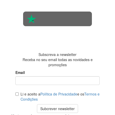
opinião de
560 pessoas
4.6 em 5
Baseada em
438
avaliações
Subscreva a newsletter
Receba no seu email todas as novidades e
promoções
Email
Li e aceito a
Política de Privacidade
e os
Termos e
Condições
Subcrever newsletter