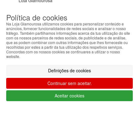
Loja Glamourosa
Enviamos para Portugal
Política de cookies
Iniciar sessão
Criar conta
As suas preferências
Na Loja Glamourosa utilizamos cookies para personalizar conteúdo e
anúncios, fornecer funcionalidades de redes sociais e analisar o nosso
tráfego. Também partilhamos informações acerca da tua utilização do site
com os nossos parceiros de redes sociais, de publicidade e de análise,
que as podem combinar com outras informações que lhes forneceste ou
recolhidas por estes a partir da tua utilização dos respetivos serviços.
Concordas com os nossos cookies se continuares a utilizar o nosso
website.
HOME
Definições de cookies
AJUDA
Continuar sem aceitar.
MENU
Aceitar cookies
0
CARRINHO
EU
Filtrar por
Limpar filtros
Filtrar
Segue @lojaglamourosacom nas redes