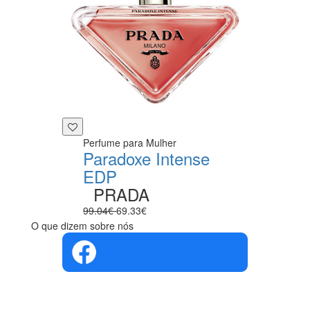
Perfume para Mulher
Paradoxe Intense
EDP
PRADA
99.04€
69.33€
O que dizem sobre nós
4.4 em 5
Com base na