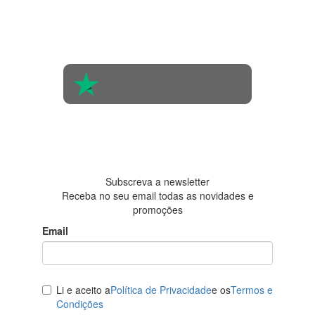
4.4 em 5
Com base na
opinião de
560 pessoas
4.6 em 5
Baseada em
438
avaliações
Subscreva a newsletter
Receba no seu email todas as novidades e
promoções
Email
Li e aceito a
Política de Privacidade
e os
Termos e
Condições