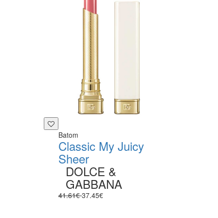
Batom
Classic My Juicy
Sheer
DOLCE &
GABBANA
41.61€
37.45€