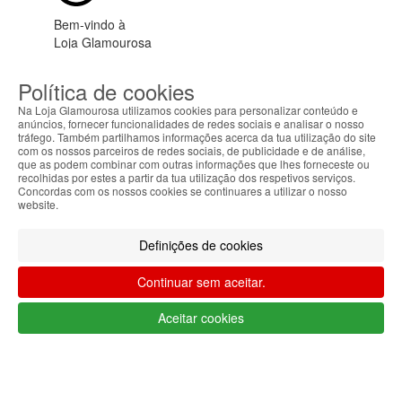
Bem-vindo à
Loja Glamourosa
Enviamos para Portugal
Política de cookies
Iniciar sessão
Criar conta
As suas preferências
Na Loja Glamourosa utilizamos cookies para personalizar conteúdo e
anúncios, fornecer funcionalidades de redes sociais e analisar o nosso
tráfego. Também partilhamos informações acerca da tua utilização do site
com os nossos parceiros de redes sociais, de publicidade e de análise,
que as podem combinar com outras informações que lhes forneceste ou
recolhidas por estes a partir da tua utilização dos respetivos serviços.
Concordas com os nossos cookies se continuares a utilizar o nosso
website.
HOME
Definições de cookies
AJUDA
Continuar sem aceitar.
MENU
Aceitar cookies
0
CARRINHO
EU
Filtrar por