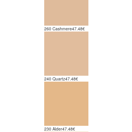
260 Cashmere
47.48€
240 Quartz
47.48€
230 Alder
47.48€