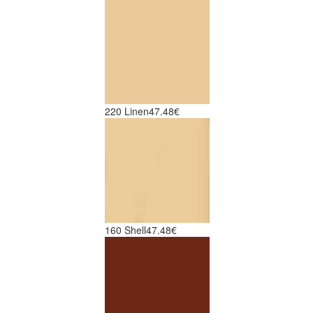
220 Linen
47.48€
160 Shell
47.48€