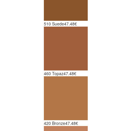
510 Suede
47.48€
460 Topaz
47.48€
420 Bronze
47.48€