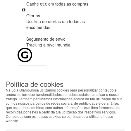
Ganhe €€€ em
todas as compras
Ofertas
Usufrua de ofertas em
todas as
encomendas
Seguimento de envio
Tracking
a nível mundial
Categorias
Marcas
Informações
Política de cookies
Na Loja Glamourosa utilizamos cookies para personalizar conteúdo e
anúncios, fornecer funcionalidades de redes sociais e analisar o nosso
tráfego. Também partilhamos informações acerca da tua utilização do site
com os nossos parceiros de redes sociais, de publicidade e de análise,
Apoio ao cliente Portugal
que as podem combinar com outras informações que lhes forneceste ou
+351 223 234 702
recolhidas por estes a partir da tua utilização dos respetivos serviços.
Concordas com os nossos cookies se continuares a utilizar o nosso
(chamada para rede fixa nacional)
website.
seg-sex das 9h00 às 17h00 (GMT)
info@lojaglamourosa.com