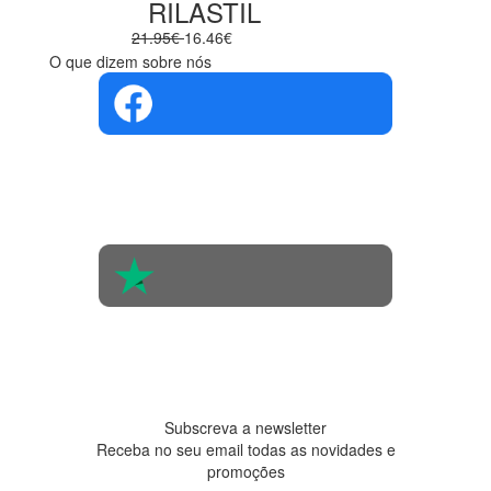
RILASTIL
21.95€
16.46€
O que dizem sobre nós
4.4 em 5
Com base na
opinião de
560 pessoas
4.6 em 5
Baseada em
438
avaliações
Subscreva a newsletter
Receba no seu email todas as novidades e
promoções