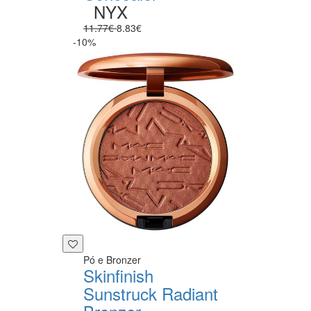
NYX
11.77€
8.83€
-10%
Pó e Bronzer
Skinfinish
Sunstruck Radiant