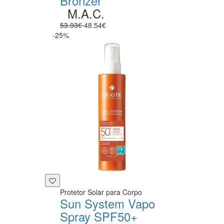
Bronzer
M.A.C.
53.93€
48.54€
-25%
Protetor Solar para Corpo
Sun System Vapo
Spray SPF50+