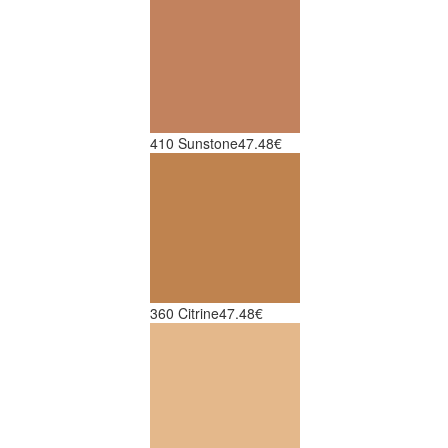
410 Sunstone
47.48€
360 Citrine
47.48€