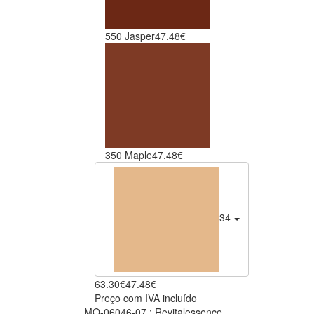
550 Jasper
47.48€
350 Maple
47.48€
340 Oak
47.48€
63.30€
47.48€
Preço com IVA incluído
MQ-06046-07 : Revitalessence