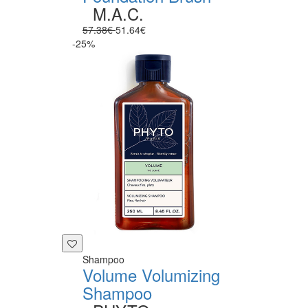
M.A.C.
57.38€
51.64€
-25%
Shampoo
Volume Volumizing
Shampoo