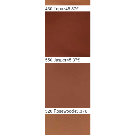
460 Topaz
45.37€
550 Jasper
45.37€
520 Rosewood
45.37€