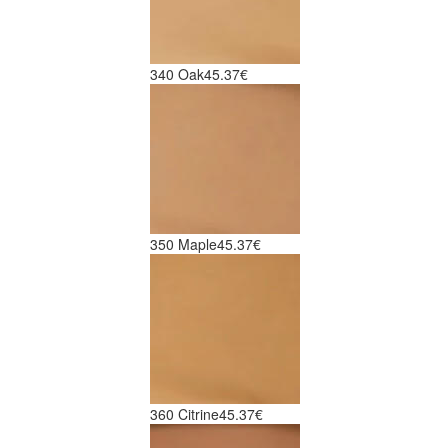
340 Oak
45.37€
350 Maple
45.37€
360 Citrine
45.37€