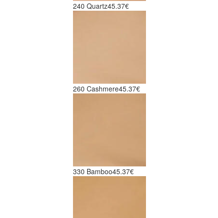
240 Quartz
45.37€
260 Cashmere
45.37€
330 Bamboo
45.37€