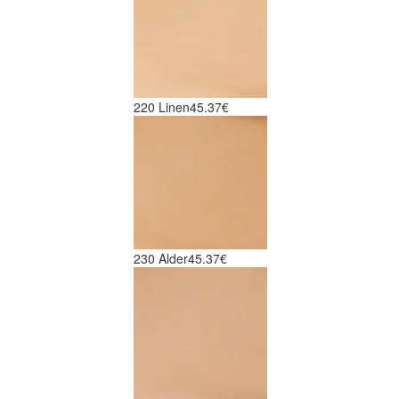
220 Linen
45.37€
230 Alder
45.37€