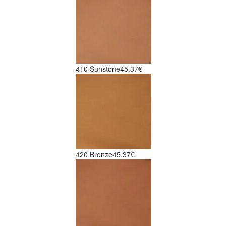
410 Sunstone
45.37€
420 Bronze
45.37€