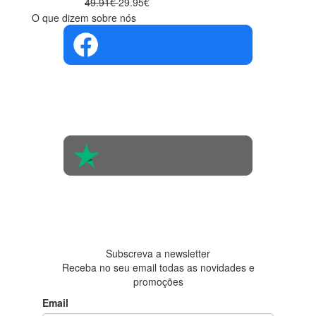
49.91€
29.95€
O que dizem sobre nós
4.4 em 5
Com base na
opinião de
560 pessoas
4.6 em 5
Baseada em
438
avaliações
Subscreva a newsletter
Receba no seu email todas as novidades e
promoções
Email