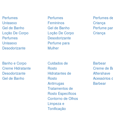
Perfumes
Perfumes
Perfumes d
Unissexo
Femininos
Criança
Gel de Banho
Gel de Banho
Perfume pa
Loção De Corpo
Loção De Corpo
Criança
Perfumes
Desodorizante
Unissexo
Perfume para
Desodorizante
Mulher
Banho e Corpo
Cuidados de
Barbear
Creme Hidratante
Rosto
Creme de B
Desodorizante
Hidratantes de
Aftershave
Gel de Banho
Rosto
Acessórios 
Antirrugas
Barbear
Tratamentos de
Rosto Específicos
Contorno de Olhos
Limpeza e
Tonificação