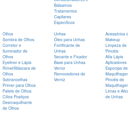
Bálsamos
Tratamentos
Capilares
Específicos
Olhos
Unhas
Acessórios 
Sombra de Olhos
Óleo para Unhas
Makeup
Corretor e
Fortificante de
Limpeza de
Iluminador de
Unhas
Pincéis
Olhos
Secante e Fixador
Afia Lápis
Eyeliner e Lápis
Base para Unhas
Aplicadores
Rímel/Máscara de
Verniz
Esponjas de
Olhos
Removedores de
Maquilhage
Sobrancelhas
Verniz
Pincéis de
Primer para Olhos
Maquilhage
Palete de Olhos
Limas e Alic
Cílios Postiços
de Unhas
Desmaquilhante
de Olhos