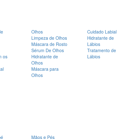
de
Olhos
Cuidado Labial
Limpeza de Olhos
Hidratante de
Máscara de Rosto
Lábios
Sérum De Olhos
Tratamento de
m os
Hidratante de
Lábios
Olhos
al
Máscara para
Olhos
bé
Mãos e Pés