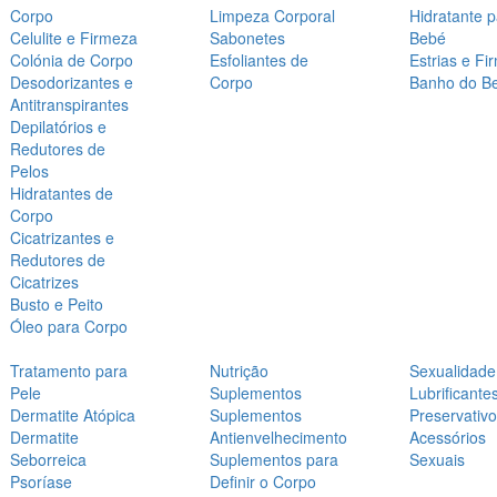
Corpo
Limpeza Corporal
Hidratante 
Celulite e Firmeza
Sabonetes
Bebé
Colónia de Corpo
Esfoliantes de
Estrias e Fi
Desodorizantes e
Corpo
Banho do B
Antitranspirantes
Depilatórios e
Redutores de
Pelos
Hidratantes de
Corpo
Cicatrizantes e
Redutores de
Cicatrizes
Busto e Peito
Óleo para Corpo
Tratamento para
Nutrição
Sexualidade
Pele
Suplementos
Lubrificante
Dermatite Atópica
Suplementos
Preservativ
Dermatite
Antienvelhecimento
Acessórios
Seborreica
Suplementos para
Sexuais
Psoríase
Definir o Corpo