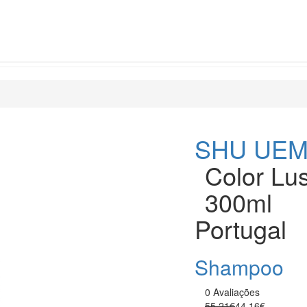
SHU UE
Color Lu
300ml
Portugal
Shampoo
0 Avaliações
55.21€
44.16€