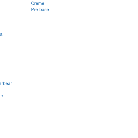
Creme
Pré-base
e
ra
arbear
de