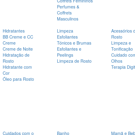
Coffrets Femininos
Perfumes &
Coffrets
Masculinos
Hidratantes
Limpeza
Acessórios 
BB Creme e CC
Esfoliantes
Rosto
Creme
Tónicos e Brumas
Limpeza e
Creme de Noite
Esfoliantes e
Tonificação
Hidratação de
Peelings
Cuidado co
Rosto
Limpeza de Rosto
Olhos
Hidratante com
Terapia Digit
Cor
Óleo para Rosto
Cuidados com o
Banho
Mamã e Be