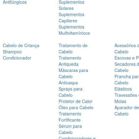
Antifúngicos
Suplementos
Solares
Suplementos
Capilares
Suplementos
Multivitamínicos
Cabelo de Criança
Tratamento de
Acessórios 
Shampoo
Cabelo
Cabelo
Condicionador
Tratamento
Escovas e P
Antiqueda
Secadores 
Máscaras para
Cabelo
Cabelo
Prancha par
Anticaspa
Cabelo
Sprays para
Elásticos
Cabelo
Travessões 
Protetor de Calor
Molas
Óleo para Cabelo
Aparador de
Tratamento
Cabelo
Fortificante
Sérum para
Cabelo
Condicionadores e