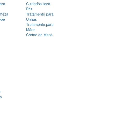
para
Cuidados para
Pés
rmeza
Tratamento para
ebé
Unhas
Tratamento para
Mãos
Creme de Mãos
s
os