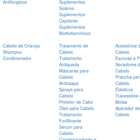
Antifúngicos
Suplementos
Solares
Suplementos
Capilares
Suplementos
Multivitamínicos
Cabelo de Criança
Tratamento de
Acessórios 
Shampoo
Cabelo
Cabelo
Condicionador
Tratamento
Escovas e P
Antiqueda
Secadores 
Máscaras para
Cabelo
Cabelo
Prancha par
Anticaspa
Cabelo
Sprays para
Elásticos
Cabelo
Travessões 
Protetor de Calor
Molas
Óleo para Cabelo
Aparador de
Tratamento
Cabelo
Fortificante
Sérum para
Cabelo
Condicionadores e