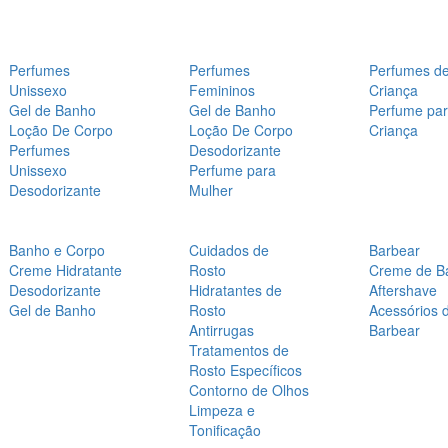
Perfumes
Perfumes
Perfumes d
Unissexo
Femininos
Criança
Gel de Banho
Gel de Banho
Perfume pa
Loção De Corpo
Loção De Corpo
Criança
Perfumes
Desodorizante
Unissexo
Perfume para
Desodorizante
Mulher
Banho e Corpo
Cuidados de
Barbear
Creme Hidratante
Rosto
Creme de B
Desodorizante
Hidratantes de
Aftershave
Gel de Banho
Rosto
Acessórios 
Antirrugas
Barbear
Tratamentos de
Rosto Específicos
Contorno de Olhos
Limpeza e
Tonificação