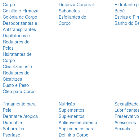
Corpo
Limpeza Corporal
Hidratante 
Celulite e Firmeza
Sabonetes
Bebé
Colónia de Corpo
Esfoliantes de
Estrias e Fi
Desodorizantes e
Corpo
Banho do B
Antitranspirantes
Depilatórios e
Redutores de
Pelos
Hidratantes de
Corpo
Cicatrizantes e
Redutores de
Cicatrizes
Busto e Peito
Óleo para Corpo
Tratamento para
Nutrição
Sexualidade
Pele
Suplementos
Lubrificante
Dermatite Atópica
Suplementos
Preservativ
Dermatite
Antienvelhecimento
Acessórios
Seborreica
Suplementos para
Sexuais
Psoríase
Definir o Corpo