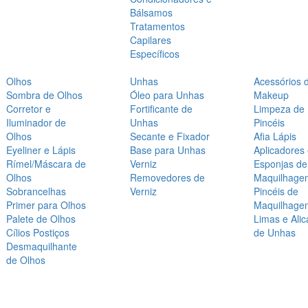
Bálsamos
Tratamentos
Capilares
Específicos
Olhos
Unhas
Acessórios 
Sombra de Olhos
Óleo para Unhas
Makeup
Corretor e
Fortificante de
Limpeza de
Iluminador de
Unhas
Pincéis
Olhos
Secante e Fixador
Afia Lápis
Eyeliner e Lápis
Base para Unhas
Aplicadores
Rímel/Máscara de
Verniz
Esponjas de
Olhos
Removedores de
Maquilhage
Sobrancelhas
Verniz
Pincéis de
Primer para Olhos
Maquilhage
Palete de Olhos
Limas e Alic
Cílios Postiços
de Unhas
Desmaquilhante
de Olhos