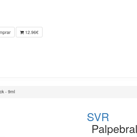
mprar
12.96€
ck - 9ml
SVR
Palpebral