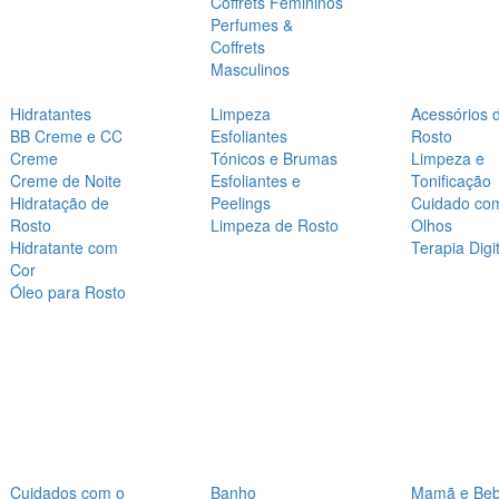
Coffrets Femininos
Perfumes &
Coffrets
Masculinos
Hidratantes
Limpeza
Acessórios 
BB Creme e CC
Esfoliantes
Rosto
Creme
Tónicos e Brumas
Limpeza e
Creme de Noite
Esfoliantes e
Tonificação
Hidratação de
Peelings
Cuidado co
Rosto
Limpeza de Rosto
Olhos
Hidratante com
Terapia Digit
Cor
Óleo para Rosto
Cuidados com o
Banho
Mamã e Be