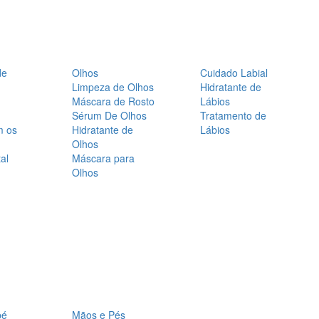
de
Olhos
Cuidado Labial
Limpeza de Olhos
Hidratante de
Máscara de Rosto
Lábios
Sérum De Olhos
Tratamento de
m os
Hidratante de
Lábios
Olhos
al
Máscara para
Olhos
bé
Mãos e Pés