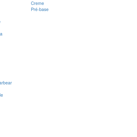
Creme
Pré-base
e
ra
arbear
de