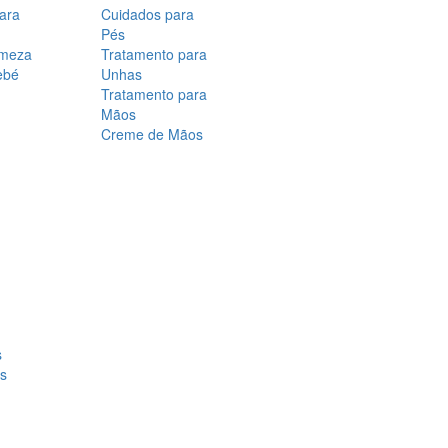
para
Cuidados para
Pés
rmeza
Tratamento para
ebé
Unhas
Tratamento para
Mãos
Creme de Mãos
s
os