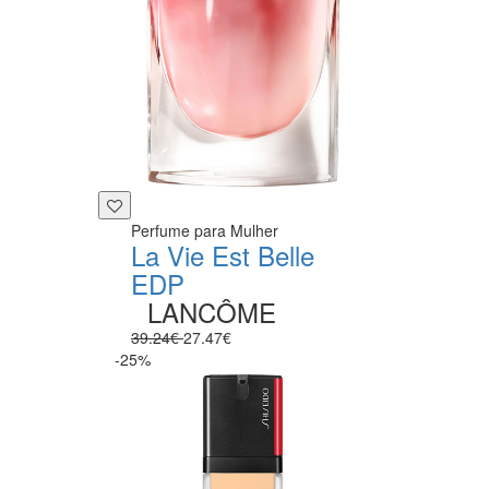
Perfume para Mulher
La Vie Est Belle
EDP
LANCÔME
39.24€
27.47€
-25%