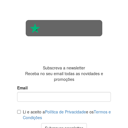
Com base na
opinião de
560 pessoas
4.6 em 5
Baseada em
438
avaliações
Subscreva a newsletter
Receba no seu email todas as novidades e
promoções
Email
Li e aceito a
Política de Privacidade
e os
Termos e
Condições