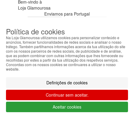
Bem-vindo à
Loja Glamourosa
Enviamos para Portugal
Iniciar sessão
Criar conta
Política de cookies
As suas preferências
Na Loja Glamourosa utilizamos cookies para personalizar conteúdo e
anúncios, fornecer funcionalidades de redes sociais e analisar o nosso
tráfego. Também partilhamos informações acerca da tua utilização do site
com os nossos parceiros de redes sociais, de publicidade e de análise,
que as podem combinar com outras informações que lhes forneceste ou
recolhidas por estes a partir da tua utilização dos respetivos serviços.
Concordas com os nossos cookies se continuares a utilizar o nosso
website.
HOME
AJUDA
Definições de cookies
MENU
Continuar sem aceitar.
0
CARRINHO
Aceitar cookies
EU
Filtrar por
Limpar filtros
Filtrar