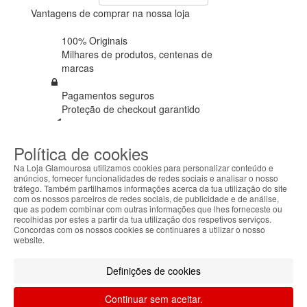
Vantagens de comprar na nossa loja
100% Originais
Milhares de produtos,
centenas de
marcas
Pagamentos seguros
Proteção de
checkout garantido
Envios em 72h úteis
Política de cookies
+ Seguro de envio em
todas as
encomendas
Na Loja Glamourosa utilizamos cookies para personalizar conteúdo e
anúncios, fornecer funcionalidades de redes sociais e analisar o nosso
tráfego. Também partilhamos informações acerca da tua utilização do site
Cartão cliente
com os nossos parceiros de redes sociais, de publicidade e de análise,
Ganhe €€€ em
todas as compras
que as podem combinar com outras informações que lhes forneceste ou
recolhidas por estes a partir da tua utilização dos respetivos serviços.
Concordas com os nossos cookies se continuares a utilizar o nosso
Ofertas
website.
Usufrua de ofertas em
todas as
encomendas
Definições de cookies
Seguimento de envio
Continuar sem aceitar.
Tracking
a nível mundial