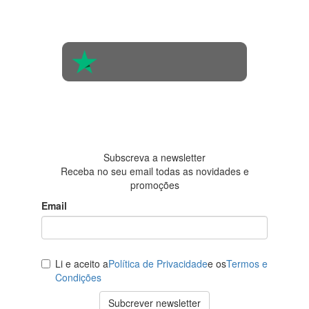
Com base na
opinião de
560 pessoas
4.6 em 5
Baseada em
438
avaliações
Subscreva a newsletter
Receba no seu email todas as novidades e
promoções
Email
Li e aceito a
Política de Privacidade
e os
Termos e
Condições
Subcrever newsletter