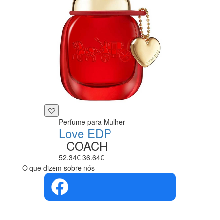
Perfume para Mulher
Love EDP
COACH
52.34€
36.64€
O que dizem sobre nós
4.4 em 5