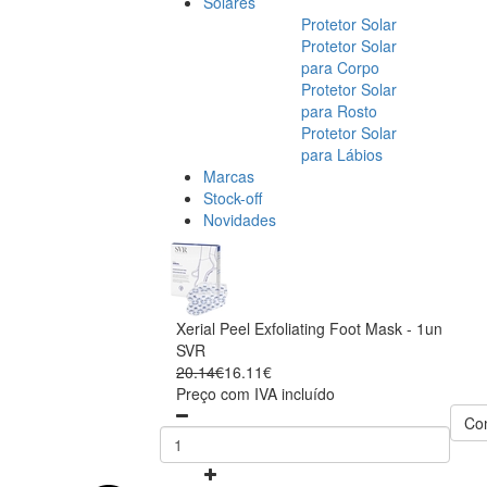
Solares
Protetor Solar
Protetor Solar
para Corpo
Protetor Solar
para Rosto
Protetor Solar
para Lábios
Marcas
Stock-off
Novidades
Xerial Peel Exfoliating Foot Mask - 1un
SVR
20.14€
16.11€
Preço com IVA incluído
Co