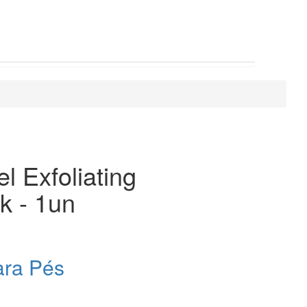
el Exfoliating
k - 1un
ara Pés