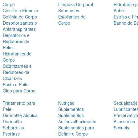
Corpo
Limpeza Corporal
Hidratante 
Celulite e Firmeza
Sabonetes
Bebé
Colónia de Corpo
Esfoliantes de
Estrias e Fi
Desodorizantes e
Corpo
Banho do B
Antitranspirantes
Depilatórios e
Redutores de
Pelos
Hidratantes de
Corpo
Cicatrizantes e
Redutores de
Cicatrizes
Busto e Peito
Óleo para Corpo
Tratamento para
Nutrição
Sexualidade
Pele
Suplementos
Lubrificante
Dermatite Atópica
Suplementos
Preservativ
Dermatite
Antienvelhecimento
Acessórios
Seborreica
Suplementos para
Sexuais
Psoríase
Definir o Corpo