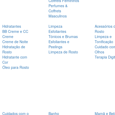
Coffrets Femininos
Perfumes &
Coffrets
Masculinos
Hidratantes
Limpeza
Acessórios 
BB Creme e CC
Esfoliantes
Rosto
Creme
Tónicos e Brumas
Limpeza e
Creme de Noite
Esfoliantes e
Tonificação
Hidratação de
Peelings
Cuidado co
Rosto
Limpeza de Rosto
Olhos
Hidratante com
Terapia Digit
Cor
Óleo para Rosto
Cuidados com o
Banho
Mamã e Be