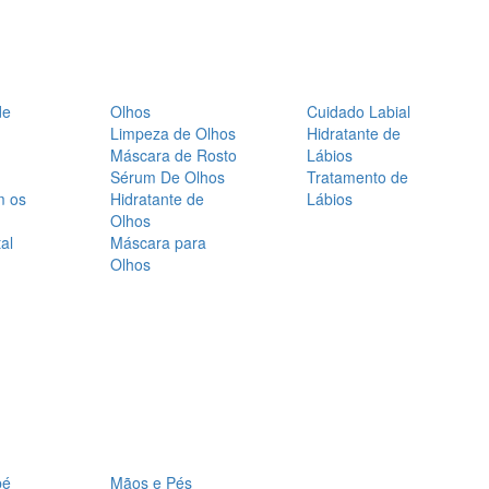
de
Olhos
Cuidado Labial
Limpeza de Olhos
Hidratante de
Máscara de Rosto
Lábios
Sérum De Olhos
Tratamento de
m os
Hidratante de
Lábios
Olhos
al
Máscara para
Olhos
bé
Mãos e Pés