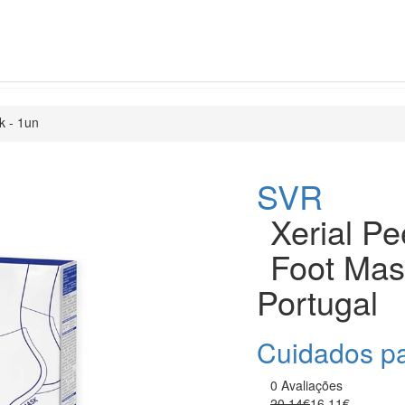
k - 1un
SVR
Xerial Pe
Foot Mas
Portugal
Cuidados p
0 Avaliações
20.14€
16.11€