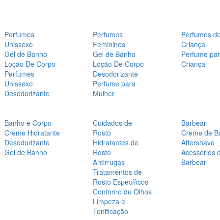
Perfumes
Perfumes
Perfumes d
Unissexo
Femininos
Criança
Gel de Banho
Gel de Banho
Perfume pa
Loção De Corpo
Loção De Corpo
Criança
Perfumes
Desodorizante
Unissexo
Perfume para
Desodorizante
Mulher
Banho e Corpo
Cuidados de
Barbear
Creme Hidratante
Rosto
Creme de B
Desodorizante
Hidratantes de
Aftershave
Gel de Banho
Rosto
Acessórios 
Antirrugas
Barbear
Tratamentos de
Rosto Específicos
Contorno de Olhos
Limpeza e
Tonificação