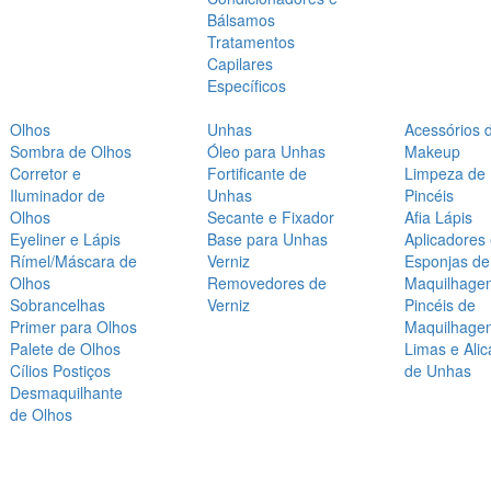
Bálsamos
Tratamentos
Capilares
Específicos
Olhos
Unhas
Acessórios 
Sombra de Olhos
Óleo para Unhas
Makeup
Corretor e
Fortificante de
Limpeza de
Iluminador de
Unhas
Pincéis
Olhos
Secante e Fixador
Afia Lápis
Eyeliner e Lápis
Base para Unhas
Aplicadores
Rímel/Máscara de
Verniz
Esponjas de
Olhos
Removedores de
Maquilhage
Sobrancelhas
Verniz
Pincéis de
Primer para Olhos
Maquilhage
Palete de Olhos
Limas e Alic
Cílios Postiços
de Unhas
Desmaquilhante
de Olhos