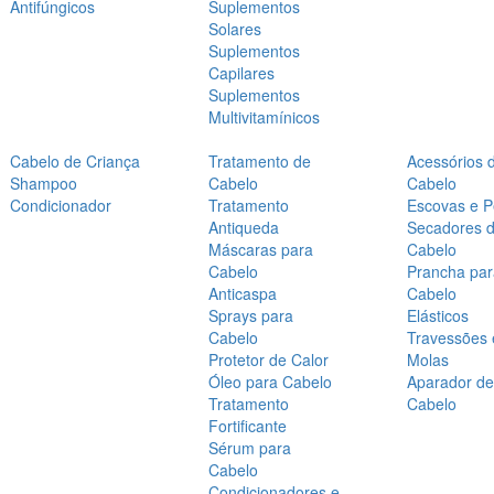
Antifúngicos
Suplementos
Solares
Suplementos
Capilares
Suplementos
Multivitamínicos
Cabelo de Criança
Tratamento de
Acessórios 
Shampoo
Cabelo
Cabelo
Condicionador
Tratamento
Escovas e P
Antiqueda
Secadores 
Máscaras para
Cabelo
Cabelo
Prancha par
Anticaspa
Cabelo
Sprays para
Elásticos
Cabelo
Travessões 
Protetor de Calor
Molas
Óleo para Cabelo
Aparador de
Tratamento
Cabelo
Fortificante
Sérum para
Cabelo
Condicionadores e