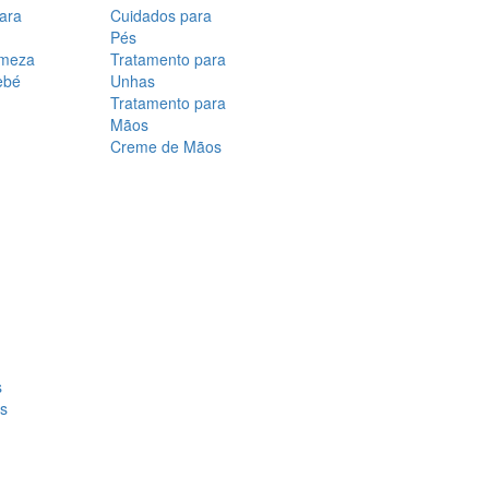
para
Cuidados para
Pés
rmeza
Tratamento para
ebé
Unhas
Tratamento para
Mãos
Creme de Mãos
s
os