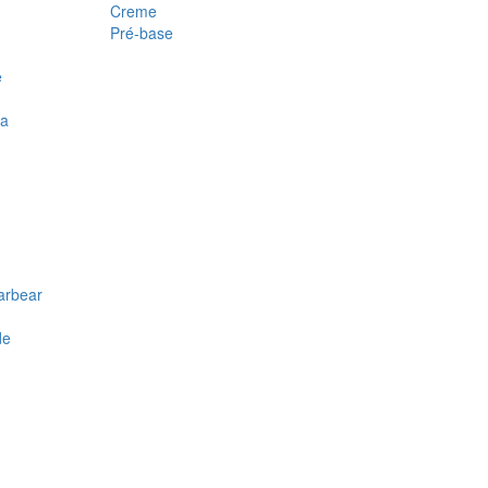
Creme
Pré-base
e
ra
arbear
de