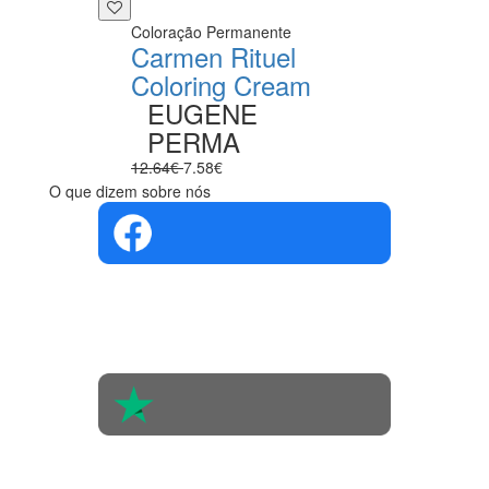
Coloração Permanente
Carmen Rituel
Coloring Cream
EUGENE
PERMA
12.64€
7.58€
O que dizem sobre nós
4.4 em 5
Com base na
opinião de
560 pessoas
4.6 em 5
Baseada em