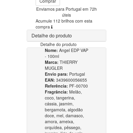
Comprar
Enviamos para Portugal em 72h
úteis
Acumule 112 brilhos com esta
compra
Detalhe do produto
Detalhe do produto
Nome:
Angel EDP VAP
- 100ml
Marca:
THIERRY
MUGLER
Envio para:
Portugal
EAN:
3439600056655
Referência:
PF-00700
Fragrância:
Melão,
coco, tangerina,
cássia, jasmim,
bergamota, algodão
doce, mel, damasco,
amora, ameixa,
orquídea, pêssego,