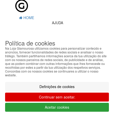
HOME
AJUDA
MENU
Política de cookies
0
CARRINHO
EU
Na Loja Glamourosa utilizamos cookies para personalizar conteúdo e
anúncios, fornecer funcionalidades de redes sociais e analisar o nosso
tráfego. Também partilhamos informações acerca da tua utilização do site
Filtrar por
com os nossos parceiros de redes sociais, de publicidade e de análise,
que as podem combinar com outras informações que lhes forneceste ou
Limpar filtros
Filtrar
recolhidas por estes a partir da tua utilização dos respetivos serviços.
Concordas com os nossos cookies se continuares a utilizar o nosso
Segue @lojaglamourosacom nas redes
website.
sociais
Definições de cookies
Continuar sem aceitar.
Aceitar cookies