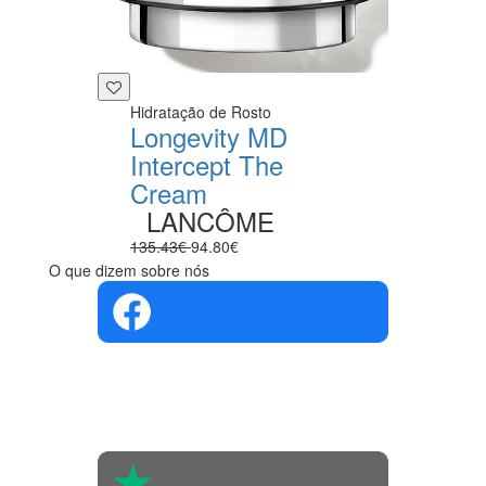
Hidratação de Rosto
Longevity MD
Intercept The
Cream
LANCÔME
135.43€
94.80€
O que dizem sobre nós
4.4 em 5
Com base na
opinião de
560 pessoas