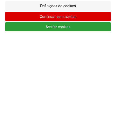
Definições de cookies
Continuar sem aceitar.
Aceitar cookies
Métodos de envio
Segurança
Sobre nós
Ajuda Portugal
A minha conta