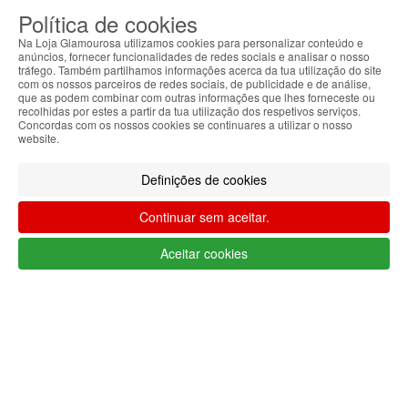
Política de cookies
Na Loja Glamourosa utilizamos cookies para personalizar conteúdo e
anúncios, fornecer funcionalidades de redes sociais e analisar o nosso
tráfego. Também partilhamos informações acerca da tua utilização do site
com os nossos parceiros de redes sociais, de publicidade e de análise,
Apoio ao cliente Portugal
que as podem combinar com outras informações que lhes forneceste ou
+351 223 234 702
recolhidas por estes a partir da tua utilização dos respetivos serviços.
(chamada para rede fixa nacional)
Concordas com os nossos cookies se continuares a utilizar o nosso
website.
Segunda a Sexta 9h às 17h (GMT)
info@lojaglamourosa.com
Métodos de pagamento
Definições de cookies
Continuar sem aceitar.
Aceitar cookies