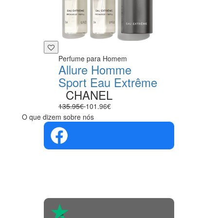
Perfume para Homem
Allure Homme
Sport Eau Extrême
CHANEL
135.95€
101.96€
O que dizem sobre nós
4.4 em 5
Com base na
opinião de
560 pessoas