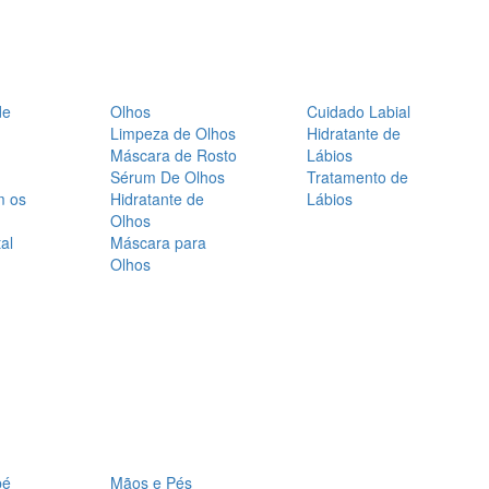
de
Olhos
Cuidado Labial
Limpeza de Olhos
Hidratante de
Máscara de Rosto
Lábios
Sérum De Olhos
Tratamento de
m os
Hidratante de
Lábios
Olhos
al
Máscara para
Olhos
bé
Mãos e Pés