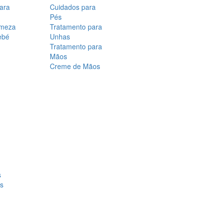
para
Cuidados para
Pés
rmeza
Tratamento para
ebé
Unhas
Tratamento para
Mãos
Creme de Mãos
s
os