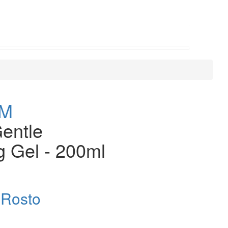
EM
entle
g Gel - 200ml
 Rosto