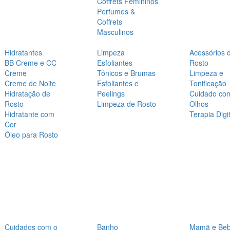
Coffrets Femininos
Perfumes &
Coffrets
Masculinos
Hidratantes
Limpeza
Acessórios 
BB Creme e CC
Esfoliantes
Rosto
Creme
Tónicos e Brumas
Limpeza e
Creme de Noite
Esfoliantes e
Tonificação
Hidratação de
Peelings
Cuidado co
Rosto
Limpeza de Rosto
Olhos
Hidratante com
Terapia Digit
Cor
Óleo para Rosto
Cuidados com o
Banho
Mamã e Be