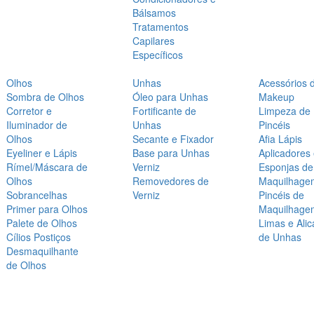
Bálsamos
Tratamentos
Capilares
Específicos
Olhos
Unhas
Acessórios 
Sombra de Olhos
Óleo para Unhas
Makeup
Corretor e
Fortificante de
Limpeza de
Iluminador de
Unhas
Pincéis
Olhos
Secante e Fixador
Afia Lápis
Eyeliner e Lápis
Base para Unhas
Aplicadores
Rímel/Máscara de
Verniz
Esponjas de
Olhos
Removedores de
Maquilhage
Sobrancelhas
Verniz
Pincéis de
Primer para Olhos
Maquilhage
Palete de Olhos
Limas e Alic
Cílios Postiços
de Unhas
Desmaquilhante
de Olhos