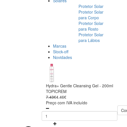
Solares
Protetor Solar
Protetor Solar
para Corpo
Protetor Solar
para Rosto
Protetor Solar
para Lábios
Marcas
Stock-off
Novidades
Hydra+ Gentle Cleansing Gel - 200ml
TOPICREM
7.43€
4.46€
Preço com IVA incluído
Co