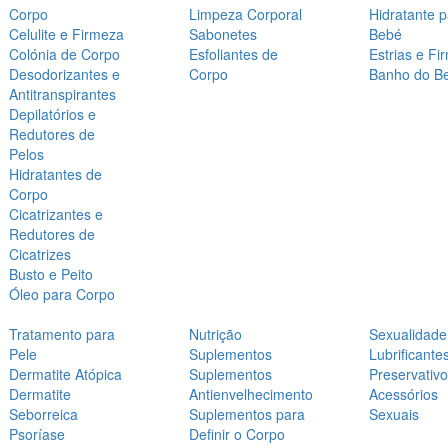
Corpo
Limpeza Corporal
Hidratante 
Celulite e Firmeza
Sabonetes
Bebé
Colónia de Corpo
Esfoliantes de
Estrias e Fi
Desodorizantes e
Corpo
Banho do B
Antitranspirantes
Depilatórios e
Redutores de
Pelos
Hidratantes de
Corpo
Cicatrizantes e
Redutores de
Cicatrizes
Busto e Peito
Óleo para Corpo
Tratamento para
Nutrição
Sexualidade
Pele
Suplementos
Lubrificante
Dermatite Atópica
Suplementos
Preservativ
Dermatite
Antienvelhecimento
Acessórios
Seborreica
Suplementos para
Sexuais
Psoríase
Definir o Corpo