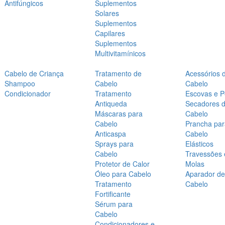
Antifúngicos
Suplementos
Solares
Suplementos
Capilares
Suplementos
Multivitamínicos
Cabelo de Criança
Tratamento de
Acessórios 
Shampoo
Cabelo
Cabelo
Condicionador
Tratamento
Escovas e P
Antiqueda
Secadores 
Máscaras para
Cabelo
Cabelo
Prancha par
Anticaspa
Cabelo
Sprays para
Elásticos
Cabelo
Travessões 
Protetor de Calor
Molas
Óleo para Cabelo
Aparador de
Tratamento
Cabelo
Fortificante
Sérum para
Cabelo
Condicionadores e