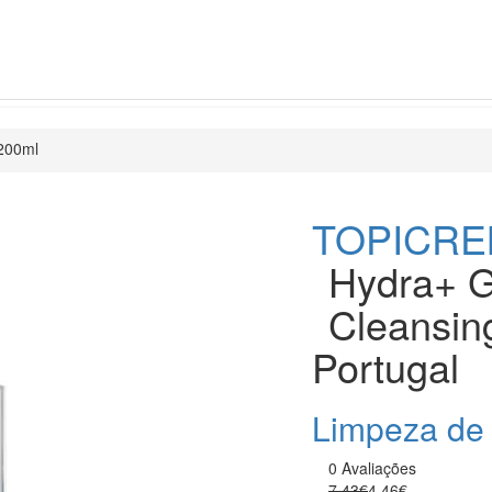
 200ml
TOPICR
Hydra+ G
Cleansin
Portugal
Limpeza de
0 Avaliações
7.43€
4.46€