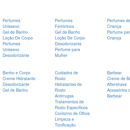
Perfumes
Perfumes
Perfumes d
Unissexo
Femininos
Criança
Gel de Banho
Gel de Banho
Perfume pa
Loção De Corpo
Loção De Corpo
Criança
Perfumes
Desodorizante
Unissexo
Perfume para
Desodorizante
Mulher
Banho e Corpo
Cuidados de
Barbear
Creme Hidratante
Rosto
Creme de B
Desodorizante
Hidratantes de
Aftershave
Gel de Banho
Rosto
Acessórios 
Antirrugas
Barbear
Tratamentos de
Rosto Específicos
Contorno de Olhos
Limpeza e
Tonificação