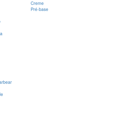
Creme
Pré-base
e
ra
arbear
de