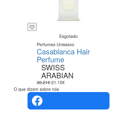
Esgotado
Perfumes Unissexo
Casablanca Hair
Perfume
SWISS
ARABIAN
30.21€
21.15€
O que dizem sobre nós
4.4 em 5
Com base na
opinião de
560 pessoas