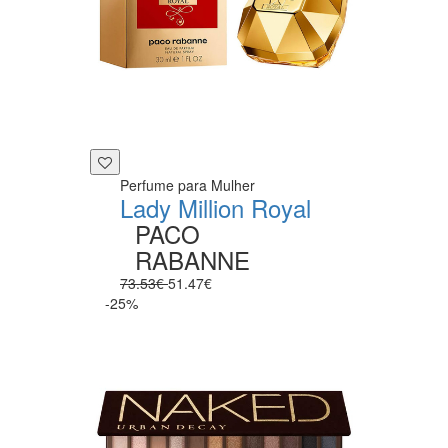
Perfume para Mulher
Lady Million Royal
PACO
RABANNE
73.53€
51.47€
-25%