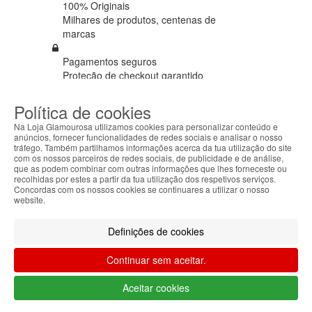
100% Originais
Milhares de produtos,
centenas de
marcas
Pagamentos seguros
Proteção de
checkout garantido
Envios em 72h úteis
Política de cookies
+ Seguro de envio em
todas as
Na Loja Glamourosa utilizamos cookies para personalizar conteúdo e
encomendas
anúncios, fornecer funcionalidades de redes sociais e analisar o nosso
tráfego. Também partilhamos informações acerca da tua utilização do site
com os nossos parceiros de redes sociais, de publicidade e de análise,
Cartão cliente
que as podem combinar com outras informações que lhes forneceste ou
Ganhe €€€ em
todas as compras
recolhidas por estes a partir da tua utilização dos respetivos serviços.
Concordas com os nossos cookies se continuares a utilizar o nosso
website.
Ofertas
Usufrua de ofertas em
todas as
encomendas
Definições de cookies
Seguimento de envio
Continuar sem aceitar.
Tracking
a nível mundial
Aceitar cookies