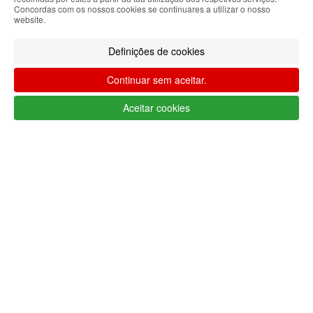
Concordas com os nossos cookies se continuares a utilizar o nosso
Segue @lojaglamourosacom nas redes
website.
sociais
Definições de cookies
Continuar sem aceitar.
Aceitar cookies
Apoio ao cliente Portugal
+351 223 234 702
(chamada para rede fixa nacional)
Segunda a Sexta 9h às 17h (GMT)
info@lojaglamourosa.com
Métodos de pagamento