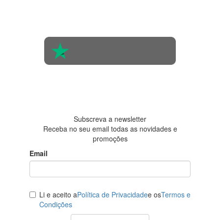
Com base na
opinião de
560 pessoas
4.6 em 5
Baseada em
438
avaliações
Subscreva a newsletter
Receba no seu email todas as novidades e
promoções
Email
Li e aceito a
Política de Privacidade
e os
Termos e
Condições