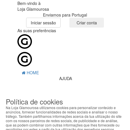
Bem-vindo à
Loja Glamourosa
Enviamos para Portugal
Iniciar sessão
Criar conta
As suas preferências
HOME
AJUDA
MENU
Política de cookies
0
CARRINHO
EU
Na Loja Glamourosa utilizamos cookies para personalizar conteúdo e
anúncios, fornecer funcionalidades de redes sociais e analisar o nosso
tráfego. Também partilhamos informações acerca da tua utilização do site
Filtrar por
com os nossos parceiros de redes sociais, de publicidade e de análise,
que as podem combinar com outras informações que lhes forneceste ou
Limpar filtros
Filtrar
recolhidas por estes a partir da tua utilização dos respetivos serviços.