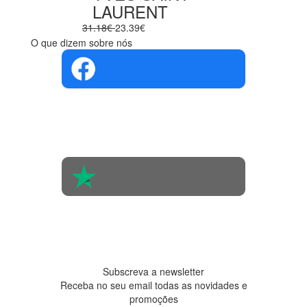
LAURENT
31.18€
23.39€
O que dizem sobre nós
4.4 em 5
Com base na
opinião de
560 pessoas
4.6 em 5
Baseada em
438
avaliações
Subscreva a newsletter
Receba no seu email todas as novidades e
promoções