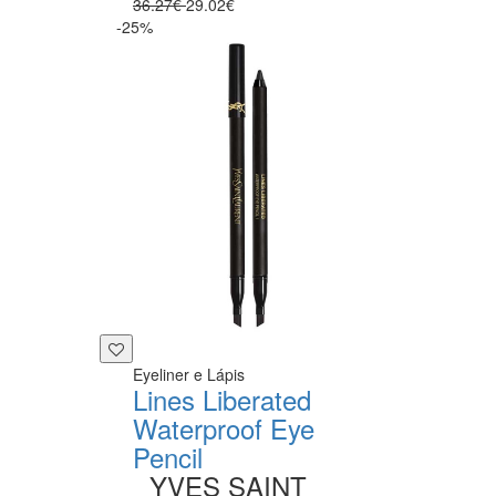
36.27€
29.02€
-25%
Eyeliner e Lápis
Lines Liberated
Waterproof Eye
Pencil
YVES SAINT