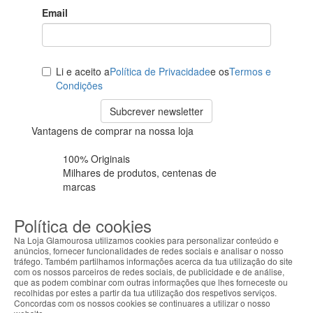
Email
Li e aceito a
Política de Privacidade
e os
Termos e
Condições
Subcrever newsletter
Vantagens de comprar na nossa loja
100% Originais
Milhares de produtos,
centenas de
marcas
Pagamentos seguros
Política de cookies
Proteção de
checkout garantido
Na Loja Glamourosa utilizamos cookies para personalizar conteúdo e
anúncios, fornecer funcionalidades de redes sociais e analisar o nosso
Envios em 72h úteis
tráfego. Também partilhamos informações acerca da tua utilização do site
+ Seguro de envio em
todas as
com os nossos parceiros de redes sociais, de publicidade e de análise,
que as podem combinar com outras informações que lhes forneceste ou
encomendas
recolhidas por estes a partir da tua utilização dos respetivos serviços.
Concordas com os nossos cookies se continuares a utilizar o nosso
Cartão cliente