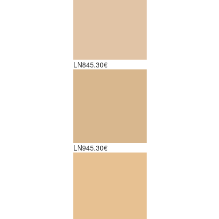
LN8
45.30€
LN9
45.30€