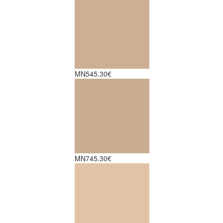
MN5
45.30€
MN7
45.30€