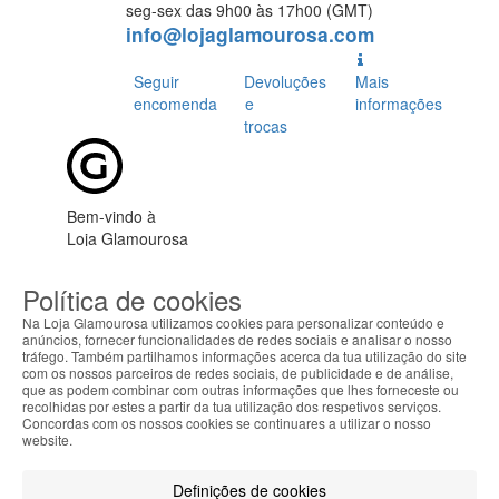
seg-sex das 9h00 às 17h00 (GMT)
info@lojaglamourosa.com
Seguir
Devoluções
Mais
encomenda
e
informações
trocas
Bem-vindo à
Loja Glamourosa
Enviamos para Portugal
Política de cookies
Iniciar sessão
Criar conta
As suas preferências
Na Loja Glamourosa utilizamos cookies para personalizar conteúdo e
anúncios, fornecer funcionalidades de redes sociais e analisar o nosso
tráfego. Também partilhamos informações acerca da tua utilização do site
com os nossos parceiros de redes sociais, de publicidade e de análise,
que as podem combinar com outras informações que lhes forneceste ou
recolhidas por estes a partir da tua utilização dos respetivos serviços.
Concordas com os nossos cookies se continuares a utilizar o nosso
website.
HOME
Definições de cookies