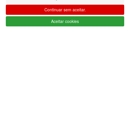
AJUDA
Continuar sem aceitar.
MENU
Aceitar cookies
0
CARRINHO
EU
Filtrar por
Limpar filtros
Filtrar
Segue @lojaglamourosacom nas redes
sociais
Apoio ao cliente Portugal
+351 223 234 702
(chamada para rede fixa nacional)