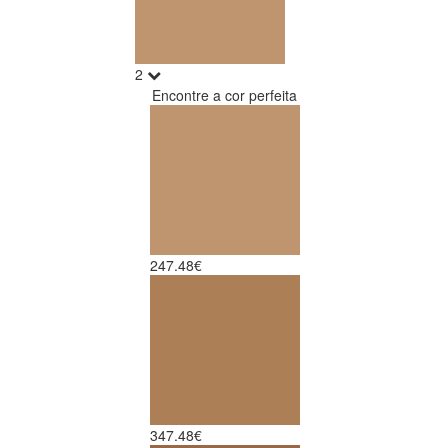
2
Encontre a cor perfeita
2
47.48€
3
47.48€