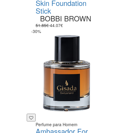
Skin Foundation
Stick
BOBBI BROWN
51.85€
44.07€
-30%
Perfume para Homem
Ambassador For