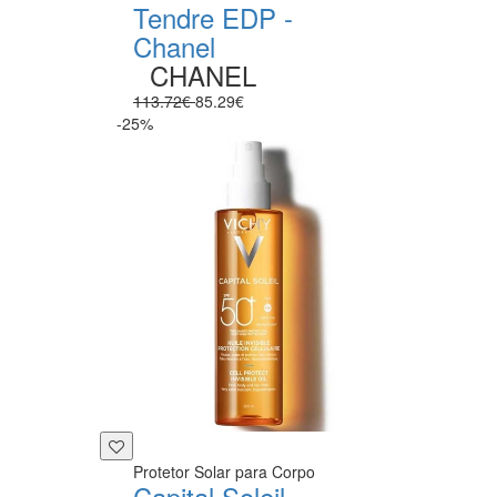
Tendre EDP -
Chanel
CHANEL
113.72€
85.29€
-25%
Protetor Solar para Corpo
Capital Soleil