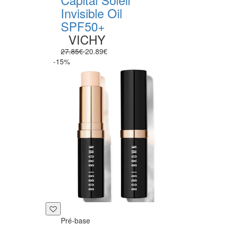
Invisible Oil
SPF50+
VICHY
27.85€
20.89€
-15%
Pré-base