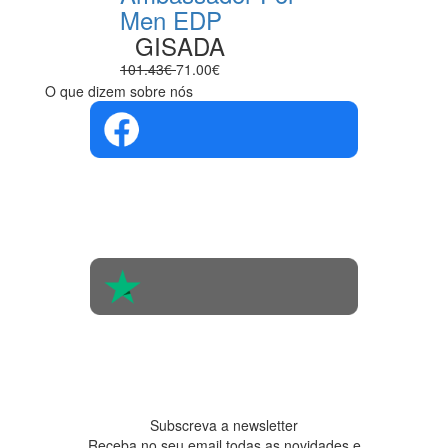
Men EDP
GISADA
101.43€
71.00€
O que dizem sobre nós
4.4 em 5
Com base na
opinião de
560 pessoas
4.6 em 5
Baseada em
438
avaliações
Subscreva a newsletter
Receba no seu email todas as novidades e