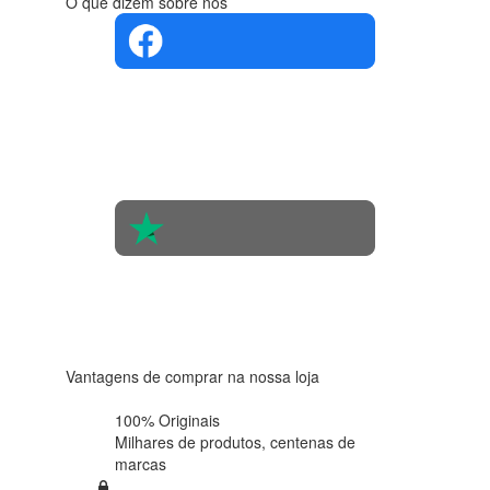
O que dizem sobre nós
4.4 em 5
Com base
na opinião
de 560
pessoas
4.6 em 5
Baseada
em 438
avaliações
Vantagens de comprar na nossa loja
100% Originais
Milhares de produtos,
centenas de
marcas