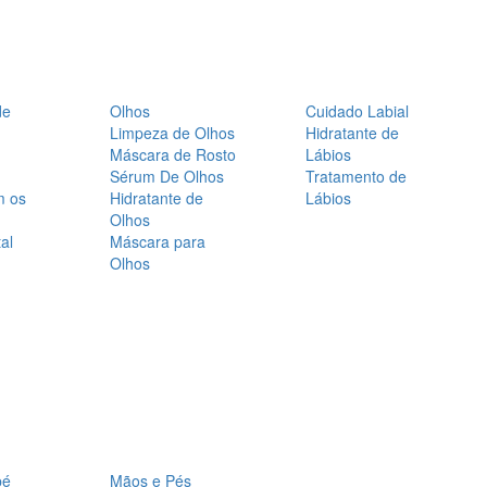
de
Olhos
Cuidado Labial
Limpeza de Olhos
Hidratante de
Máscara de Rosto
Lábios
Sérum De Olhos
Tratamento de
m os
Hidratante de
Lábios
Olhos
al
Máscara para
Olhos
bé
Mãos e Pés