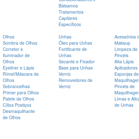
Bálsamos
Tratamentos
Capilares
Específicos
Olhos
Unhas
Acessórios 
Sombra de Olhos
Óleo para Unhas
Makeup
Corretor e
Fortificante de
Limpeza de
Iluminador de
Unhas
Pincéis
Olhos
Secante e Fixador
Afia Lápis
Eyeliner e Lápis
Base para Unhas
Aplicadores
Rímel/Máscara de
Verniz
Esponjas de
Olhos
Removedores de
Maquilhage
Sobrancelhas
Verniz
Pincéis de
Primer para Olhos
Maquilhage
Palete de Olhos
Limas e Alic
Cílios Postiços
de Unhas
Desmaquilhante
de Olhos