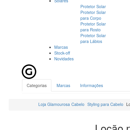
Solares
Protetor Solar
Protetor Solar
para Corpo
Protetor Solar
para Rosto
Protetor Solar
para Lábios
Marcas
Stock-off
Novidades
Categorias
Marcas
Informações
Loja Glamourosa
Cabelo
Styling para Cabelo
L
Loção 