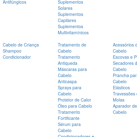
Antifúngicos
Suplementos
Solares
Suplementos
Capilares
Suplementos
Multivitamínicos
Cabelo de Criança
Tratamento de
Acessórios 
Shampoo
Cabelo
Cabelo
Condicionador
Tratamento
Escovas e P
Antiqueda
Secadores 
Máscaras para
Cabelo
Cabelo
Prancha par
Anticaspa
Cabelo
Sprays para
Elásticos
Cabelo
Travessões 
Protetor de Calor
Molas
Óleo para Cabelo
Aparador de
Tratamento
Cabelo
Fortificante
Sérum para
Cabelo
Condicionadores e