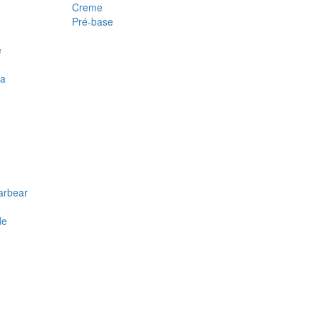
Creme
Pré-base
e
ra
arbear
de