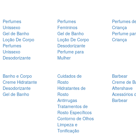
Perfumes
Perfumes
Perfumes d
Unissexo
Femininos
Criança
Gel de Banho
Gel de Banho
Perfume pa
Loção De Corpo
Loção De Corpo
Criança
Perfumes
Desodorizante
Unissexo
Perfume para
Desodorizante
Mulher
Banho e Corpo
Cuidados de
Barbear
Creme Hidratante
Rosto
Creme de B
Desodorizante
Hidratantes de
Aftershave
Gel de Banho
Rosto
Acessórios 
Antirrugas
Barbear
Tratamentos de
Rosto Específicos
Contorno de Olhos
Limpeza e
Tonificação