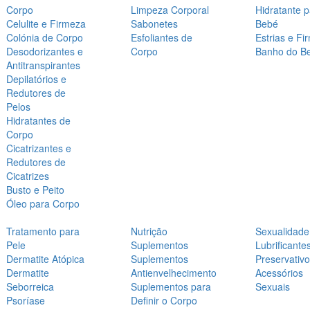
Corpo
Limpeza Corporal
Hidratante 
Celulite e Firmeza
Sabonetes
Bebé
Colónia de Corpo
Esfoliantes de
Estrias e Fi
Desodorizantes e
Corpo
Banho do B
Antitranspirantes
Depilatórios e
Redutores de
Pelos
Hidratantes de
Corpo
Cicatrizantes e
Redutores de
Cicatrizes
Busto e Peito
Óleo para Corpo
Tratamento para
Nutrição
Sexualidade
Pele
Suplementos
Lubrificante
Dermatite Atópica
Suplementos
Preservativ
Dermatite
Antienvelhecimento
Acessórios
Seborreica
Suplementos para
Sexuais
Psoríase
Definir o Corpo