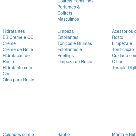
Coffrets Femininos
Perfumes &
Coffrets
Masculinos
Hidratantes
Limpeza
Acessórios 
BB Creme e CC
Esfoliantes
Rosto
Creme
Tónicos e Brumas
Limpeza e
Creme de Noite
Esfoliantes e
Tonificação
Hidratação de
Peelings
Cuidado co
Rosto
Limpeza de Rosto
Olhos
Hidratante com
Terapia Digit
Cor
Óleo para Rosto
Cuidados com o
Banho
Mamã e Be