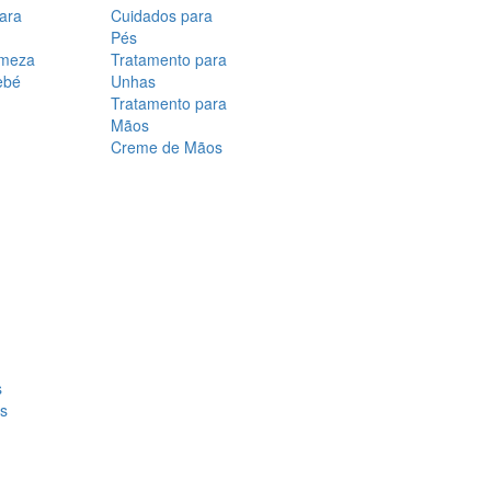
para
Cuidados para
Pés
rmeza
Tratamento para
ebé
Unhas
Tratamento para
Mãos
Creme de Mãos
s
os