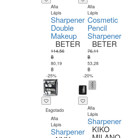
Afia
Afia
Lápis
Lápis
Sharpener
Cosmetic
Double
Pencil
Makeup
Sharpener
BETER
BETER
114,56
76,11
฿
฿
80,19
53,28
฿
฿
-25%
-20%
Afia
Esgotado
Lápis
Afia
Sharpener
Lápis
KIKO
Sharpener
MILANO