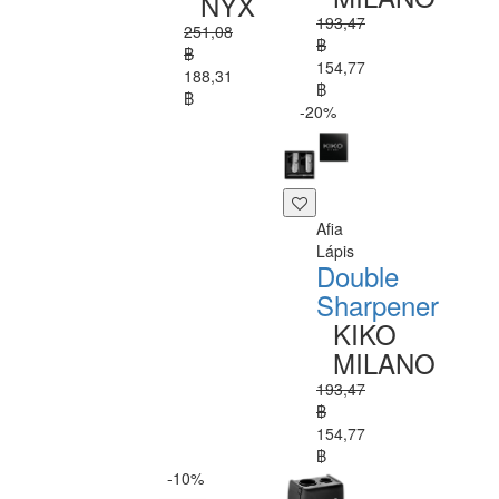
NYX
193,47
251,08
฿
฿
154,77
188,31
฿
฿
-20%
Afia
Lápis
Double
Sharpener
KIKO
MILANO
193,47
฿
154,77
฿
-10%