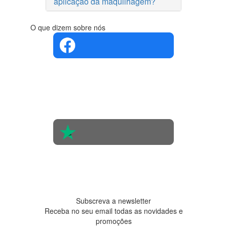
aplicação da maquilhagem?
O que dizem sobre nós
4.4 em 5
Com base
na opinião
de 560
pessoas
4.6 em 5
Baseada
em 438
avaliações
Subscreva a newsletter
Receba no seu email todas as novidades e
promoções