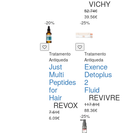
VICHY
52.74€
39.56€
-20%
-25%
Tratamento
Tratamento
Antiqueda
Antiqueda
Just
Exence
Multi
Detoplus
Peptides
2
for
Fluid
Hair
REVIVRE
REVOX
117.81€
88.36€
7.61€
-25%
6.09€