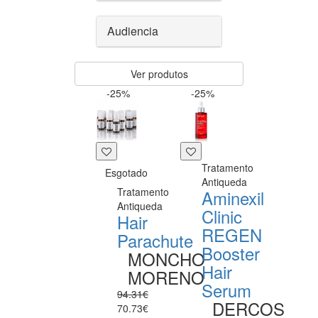
Audiencia
Ver produtos
-25%
-25%
Tratamento
Esgotado
Antiqueda
Tratamento
Aminexil
Antiqueda
Clinic
Hair
REGEN
Parachute
Booster
MONCHO
Hair
MORENO
Serum
94.31€
DERCOS
70.73€