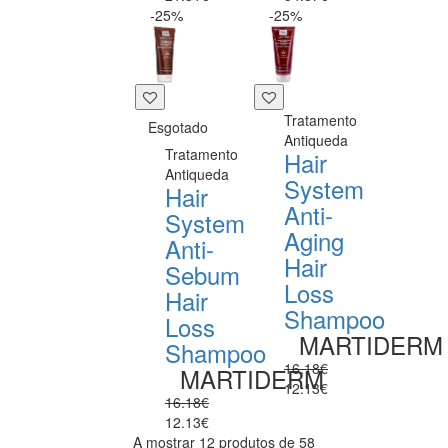
-25%
-25%
Tratamento
Esgotado
Antiqueda
Tratamento
Hair
Antiqueda
System
Hair
Anti-
System
Aging
Anti-
Hair
Sebum
Loss
Hair
Shampoo
Loss
MARTIDERM
Shampoo
16.18€
MARTIDERM
12.13€
16.18€
12.13€
A mostrar 12 produtos de 58