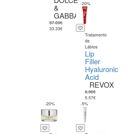
-20%
&
GABBANA
37.03€
33.33€
Tratamento
de
Lábios
Lip
Filler
Hyaluronic
Acid
REVOX
6.96€
5.57€
-20%
-5%