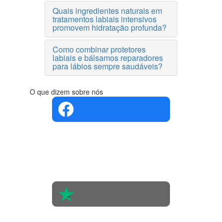
Quais ingredientes naturais em
tratamentos labiais intensivos
promovem hidratação profunda?
Como combinar protetores
labiais e bálsamos reparadores
para lábios sempre saudáveis?
O que dizem sobre nós
4.4 em 5
Com base
na opinião
de 560
pessoas
4.6 em 5