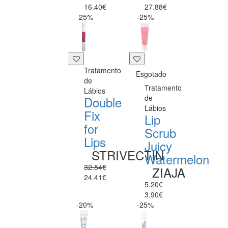
16.40€
27.88€
-25%
-25%
Tratamento
Esgotado
de
Tratamento
Lábios
de
Double
Lábios
Fix
Lip
for
Scrub
Lips
Juicy
STRIVECTIN
Watermelon
32.54€
ZIAJA
24.41€
5.20€
3.90€
-20%
-25%