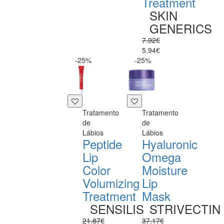
Treatment
SKIN
GENERICS
7.92€
5.94€
-25%
-25%
Tratamento
Tratamento
de
de
Lábios
Lábios
Peptide
Hyaluronic
Lip
Omega
Color
Moisture
Volumizing
Lip
Treatment
Mask
SENSILIS
STRIVECTIN
21.87€
37.17€