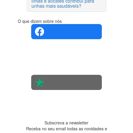
limas e alicates contribui para
unhas mais saudáveis?
O que dizem sobre nós
4.4 em 5
Com base
na opinião
de 560
pessoas
4.6 em 5
Baseada
em 438
avaliações
Subscreva a newsletter
Receba no seu email todas as novidades e