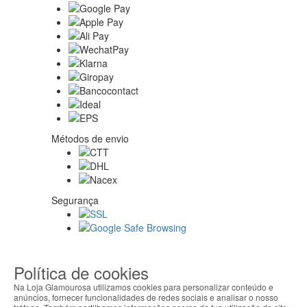
Métodos de envio
Segurança
Sobre nós
Política de cookies
Na Loja Glamourosa utilizamos cookies para personalizar conteúdo e
anúncios, fornecer funcionalidades de redes sociais e analisar o nosso
Ajuda Portugal