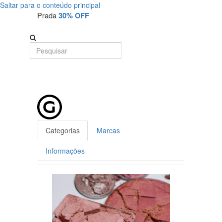
Saltar para o conteúdo principal
Detalhe
Prada
30% OFF
de
Produto
-
Sem
Produto
Categorias
Marcas
Informações