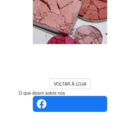
O PRODUTO QUE PESQUISA
JÁ NÃO SE ENCONTRA
DISPONÍVEL!
para mais sugestões consulte os
produtos
VOLTAR À LOJA
O que dizem sobre nós
4.4 em 5
Com base
na opinião
de 560