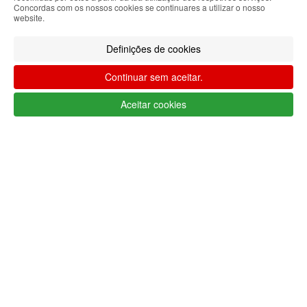
Limpar filtros
Filtrar
Concordas com os nossos cookies se continuares a utilizar o nosso
website.
Segue @lojaglamourosacom nas redes
sociais
Definições de cookies
Continuar sem aceitar.
Aceitar cookies
Apoio ao cliente Portugal
+351 223 234 702
(chamada para rede fixa nacional)
Segunda a Sexta 9h às 17h (GMT)
info@lojaglamourosa.com
Métodos de pagamento