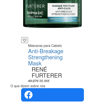
Máscaras para Cabelo
Anti-Breakage
Strengthening
Mask
RENÉ
FURTERER
49.27€
36.96€
O que dizem sobre nós
4.4 em 5