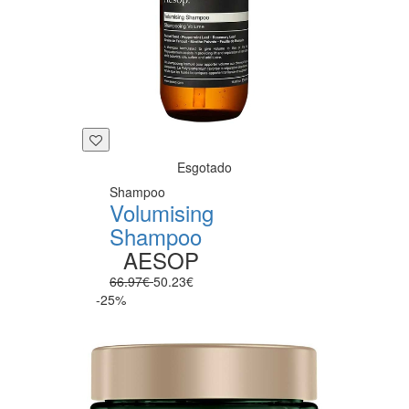
Esgotado
Shampoo
Volumising
Shampoo
AESOP
66.97€
50.23€
-25%