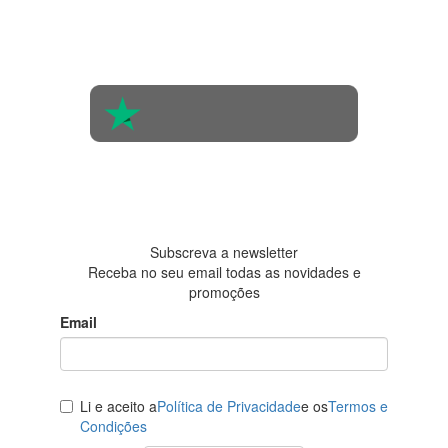
Com base na
opinião de
560 pessoas
4.6 em 5
Baseada em
438
avaliações
Subscreva a newsletter
Receba no seu email todas as novidades e
promoções
Email
Li e aceito a
Política de Privacidade
e os
Termos e
Condições