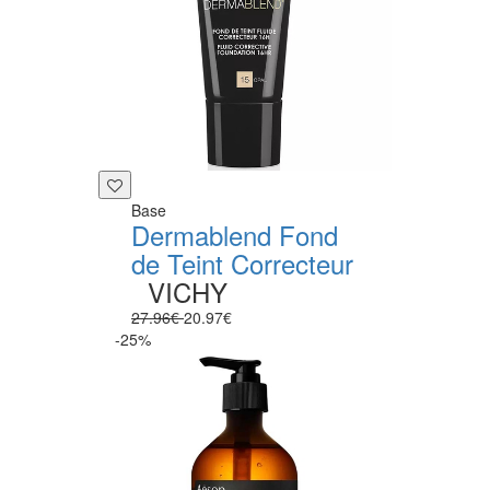
Base
Dermablend Fond
de Teint Correcteur
VICHY
27.96€
20.97€
-25%