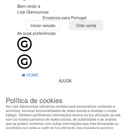
Bem-vindo à
Loja Glamourosa
Enviamos para Portugal
Iniciar sessão
Criar conta
As suas preferências
HOME
AJUDA
MENU
Política de cookies
0
CARRINHO
Na Loja Glamourosa utilizamos cookies para personalizar conteúdo e
EU
anúncios, fornecer funcionalidades de redes sociais e analisar o nosso
tráfego. Também partilhamos informações acerca da tua utilização do site
com os nossos parceiros de redes sociais, de publicidade e de análise,
Filtrar por
que as podem combinar com outras informações que lhes forneceste ou
recolhidas por estes a partir da tua utilização dos respetivos serviços.