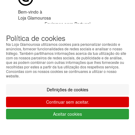
Bem-vindo à
Loja Glamourosa
Enviamos para Portugal
Iniciar sessão
Criar conta
Política de cookies
As suas preferências
Na Loja Glamourosa utilizamos cookies para personalizar conteúdo e
anúncios, fornecer funcionalidades de redes sociais e analisar o nosso
tráfego. Também partilhamos informações acerca da tua utilização do site
com os nossos parceiros de redes sociais, de publicidade e de análise,
que as podem combinar com outras informações que lhes forneceste ou
recolhidas por estes a partir da tua utilização dos respetivos serviços.
Concordas com os nossos cookies se continuares a utilizar o nosso
website.
HOME
Definições de cookies
AJUDA
MENU
Continuar sem aceitar.
0
CARRINHO
Aceitar cookies
EU
Filtrar por