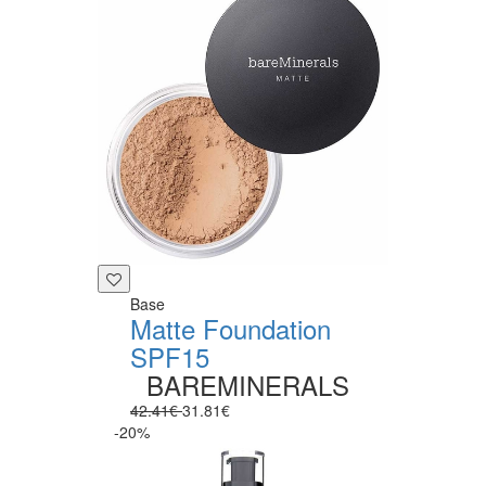
Base
Matte Foundation
SPF15
BAREMINERALS
42.41€
31.81€
-20%