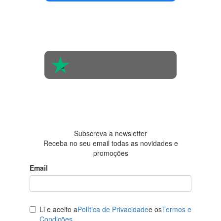
4.4 em 5
Com base na
opinião de
560 pessoas
4.6 em 5
Baseada em
438
avaliações
Subscreva a newsletter
Receba no seu email todas as novidades e
promoções
Email
Li e aceito a
Política de Privacidade
e os
Termos e
Condições