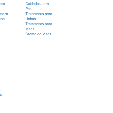
para
Cuidados para
Pés
rmeza
Tratamento para
ebé
Unhas
Tratamento para
Mãos
Creme de Mãos
s
os