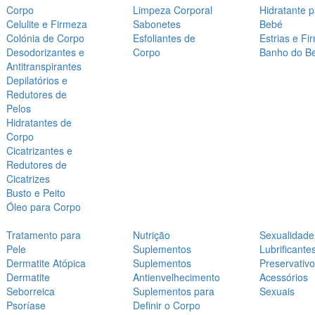
Corpo
Limpeza Corporal
Hidratante 
Celulite e Firmeza
Sabonetes
Bebé
Colónia de Corpo
Esfoliantes de
Estrias e Fi
Desodorizantes e
Corpo
Banho do B
Antitranspirantes
Depilatórios e
Redutores de
Pelos
Hidratantes de
Corpo
Cicatrizantes e
Redutores de
Cicatrizes
Busto e Peito
Óleo para Corpo
Tratamento para
Nutrição
Sexualidade
Pele
Suplementos
Lubrificante
Dermatite Atópica
Suplementos
Preservativ
Dermatite
Antienvelhecimento
Acessórios
Seborreica
Suplementos para
Sexuais
Psoríase
Definir o Corpo