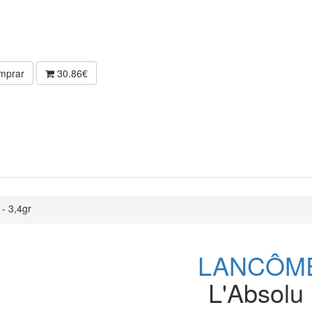
iltre
mprar
30.86€
 - 3,4gr
LANCÔM
L'Absolu 