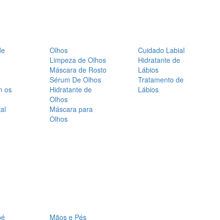
de
Olhos
Cuidado Labial
Limpeza de Olhos
Hidratante de
Máscara de Rosto
Lábios
Sérum De Olhos
Tratamento de
m os
Hidratante de
Lábios
Olhos
al
Máscara para
Olhos
bé
Mãos e Pés