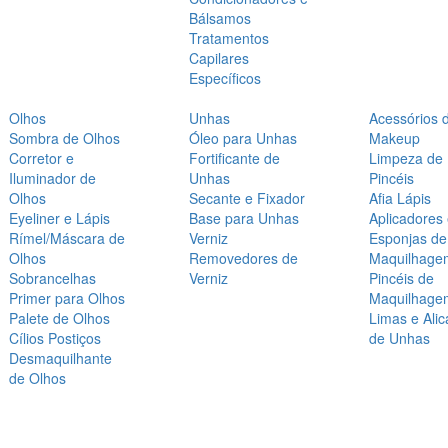
Bálsamos
Tratamentos
Capilares
Específicos
Olhos
Unhas
Acessórios 
Sombra de Olhos
Óleo para Unhas
Makeup
Corretor e
Fortificante de
Limpeza de
Iluminador de
Unhas
Pincéis
Olhos
Secante e Fixador
Afia Lápis
Eyeliner e Lápis
Base para Unhas
Aplicadores
Rímel/Máscara de
Verniz
Esponjas de
Olhos
Removedores de
Maquilhage
Sobrancelhas
Verniz
Pincéis de
Primer para Olhos
Maquilhage
Palete de Olhos
Limas e Alic
Cílios Postiços
de Unhas
Desmaquilhante
de Olhos