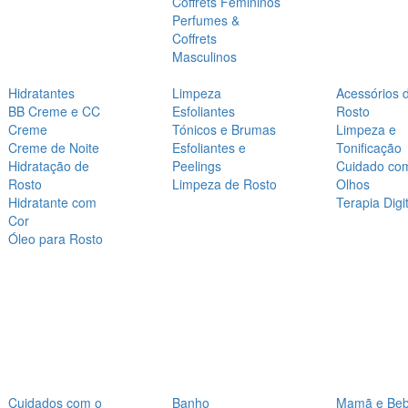
Coffrets Femininos
Perfumes &
Coffrets
Masculinos
Hidratantes
Limpeza
Acessórios 
BB Creme e CC
Esfoliantes
Rosto
Creme
Tónicos e Brumas
Limpeza e
Creme de Noite
Esfoliantes e
Tonificação
Hidratação de
Peelings
Cuidado co
Rosto
Limpeza de Rosto
Olhos
Hidratante com
Terapia Digit
Cor
Óleo para Rosto
Cuidados com o
Banho
Mamã e Be