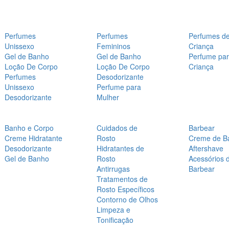
Perfumes
Perfumes
Perfumes d
Unissexo
Femininos
Criança
Gel de Banho
Gel de Banho
Perfume pa
Loção De Corpo
Loção De Corpo
Criança
Perfumes
Desodorizante
Unissexo
Perfume para
Desodorizante
Mulher
Banho e Corpo
Cuidados de
Barbear
Creme Hidratante
Rosto
Creme de B
Desodorizante
Hidratantes de
Aftershave
Gel de Banho
Rosto
Acessórios 
Antirrugas
Barbear
Tratamentos de
Rosto Específicos
Contorno de Olhos
Limpeza e
Tonificação