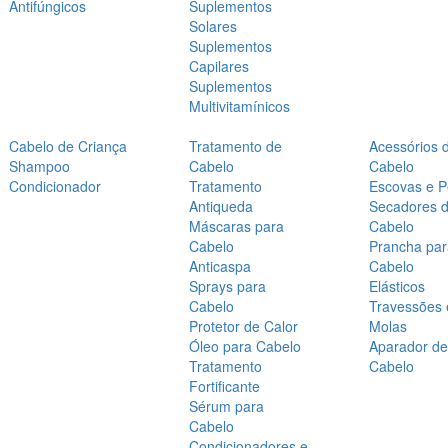
Antifúngicos
Suplementos
Solares
Suplementos
Capilares
Suplementos
Multivitamínicos
Cabelo de Criança
Tratamento de
Acessórios 
Shampoo
Cabelo
Cabelo
Condicionador
Tratamento
Escovas e P
Antiqueda
Secadores 
Máscaras para
Cabelo
Cabelo
Prancha par
Anticaspa
Cabelo
Sprays para
Elásticos
Cabelo
Travessões 
Protetor de Calor
Molas
Óleo para Cabelo
Aparador de
Tratamento
Cabelo
Fortificante
Sérum para
Cabelo
Condicionadores e