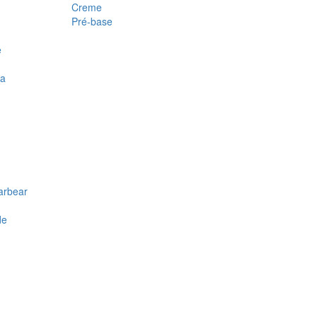
Creme
Pré-base
e
ra
arbear
de