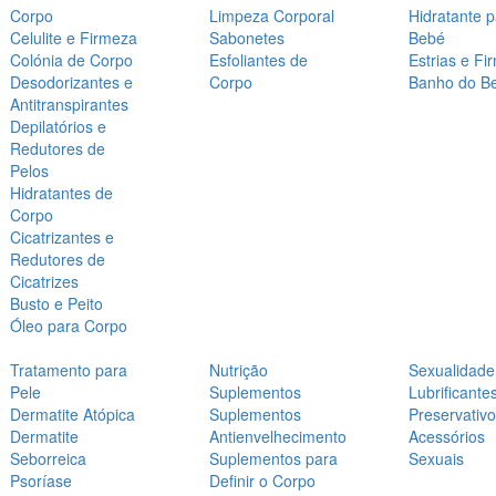
Corpo
Limpeza Corporal
Hidratante 
Celulite e Firmeza
Sabonetes
Bebé
Colónia de Corpo
Esfoliantes de
Estrias e Fi
Desodorizantes e
Corpo
Banho do B
Antitranspirantes
Depilatórios e
Redutores de
Pelos
Hidratantes de
Corpo
Cicatrizantes e
Redutores de
Cicatrizes
Busto e Peito
Óleo para Corpo
Tratamento para
Nutrição
Sexualidade
Pele
Suplementos
Lubrificante
Dermatite Atópica
Suplementos
Preservativ
Dermatite
Antienvelhecimento
Acessórios
Seborreica
Suplementos para
Sexuais
Psoríase
Definir o Corpo