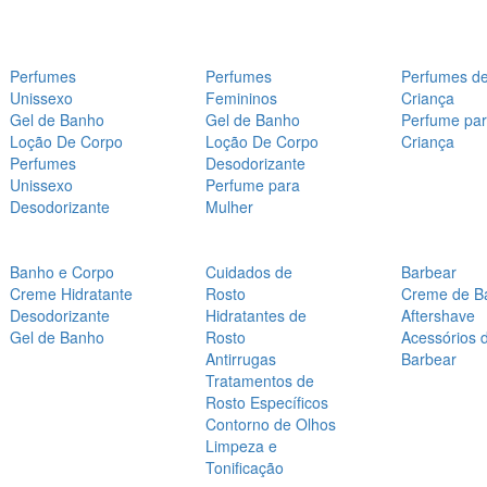
Perfumes
Perfumes
Perfumes d
Unissexo
Femininos
Criança
Gel de Banho
Gel de Banho
Perfume pa
Loção De Corpo
Loção De Corpo
Criança
Perfumes
Desodorizante
Unissexo
Perfume para
Desodorizante
Mulher
Banho e Corpo
Cuidados de
Barbear
Creme Hidratante
Rosto
Creme de B
Desodorizante
Hidratantes de
Aftershave
Gel de Banho
Rosto
Acessórios 
Antirrugas
Barbear
Tratamentos de
Rosto Específicos
Contorno de Olhos
Limpeza e
Tonificação