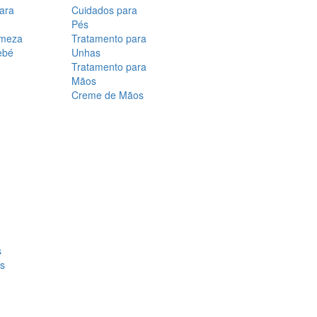
para
Cuidados para
Pés
rmeza
Tratamento para
ebé
Unhas
Tratamento para
Mãos
Creme de Mãos
s
os