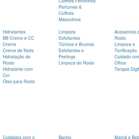
Coffrets Femininos
Perfumes &
Coffrets
Masculinos
Hidratantes
Limpeza
Acessórios 
BB Creme e CC
Esfoliantes
Rosto
Creme
Tónicos e Brumas
Limpeza e
Creme de Noite
Esfoliantes e
Tonificação
Hidratação de
Peelings
Cuidado co
Rosto
Limpeza de Rosto
Olhos
Hidratante com
Terapia Digit
Cor
Óleo para Rosto
Cuidados com o
Banho
Mamã e Be