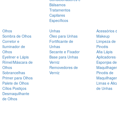
Bálsamos
Tratamentos
Capilares
Específicos
Olhos
Unhas
Acessórios 
Sombra de Olhos
Óleo para Unhas
Makeup
Corretor e
Fortificante de
Limpeza de
Iluminador de
Unhas
Pincéis
Olhos
Secante e Fixador
Afia Lápis
Eyeliner e Lápis
Base para Unhas
Aplicadores
Rímel/Máscara de
Verniz
Esponjas de
Olhos
Removedores de
Maquilhage
Sobrancelhas
Verniz
Pincéis de
Primer para Olhos
Maquilhage
Palete de Olhos
Limas e Alic
Cílios Postiços
de Unhas
Desmaquilhante
de Olhos