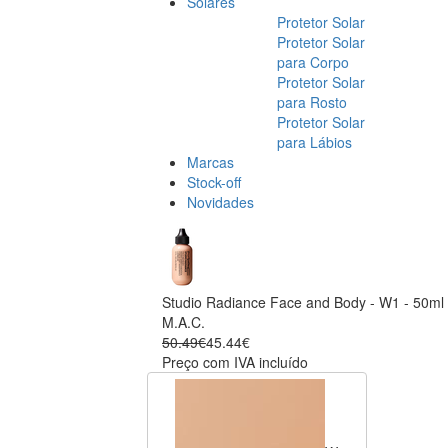
Solares
Protetor Solar
Protetor Solar
para Corpo
Protetor Solar
para Rosto
Protetor Solar
para Lábios
Marcas
Stock-off
Novidades
Studio Radiance Face and Body - W1 - 50ml
M.A.C.
50.49€
45.44€
Preço com IVA incluído