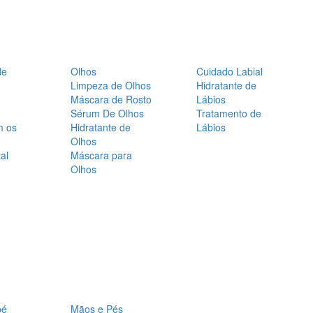
de
Olhos
Cuidado Labial
Limpeza de Olhos
Hidratante de
Máscara de Rosto
Lábios
Sérum De Olhos
Tratamento de
m os
Hidratante de
Lábios
Olhos
al
Máscara para
Olhos
bé
Mãos e Pés