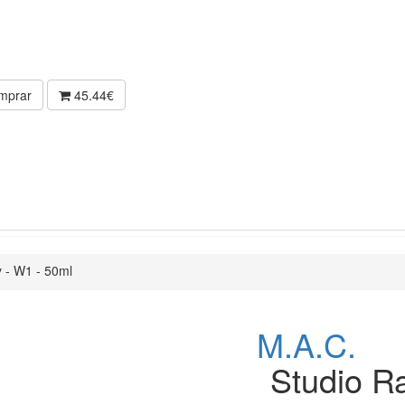
mprar
45.44€
 - W1 - 50ml
M.A.C.
Studio R