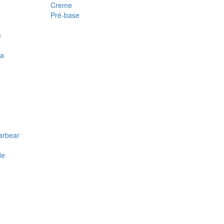
Creme
Pré-base
e
ra
arbear
de