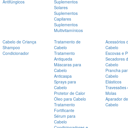
Antifúngicos
Suplementos
Solares
Suplementos
Capilares
Suplementos
Multivitamínicos
Cabelo de Criança
Tratamento de
Acessórios 
Shampoo
Cabelo
Cabelo
Condicionador
Tratamento
Escovas e P
Antiqueda
Secadores 
Máscaras para
Cabelo
Cabelo
Prancha par
Anticaspa
Cabelo
Sprays para
Elásticos
Cabelo
Travessões 
Protetor de Calor
Molas
Óleo para Cabelo
Aparador de
Tratamento
Cabelo
Fortificante
Sérum para
Cabelo
Condicionadores e