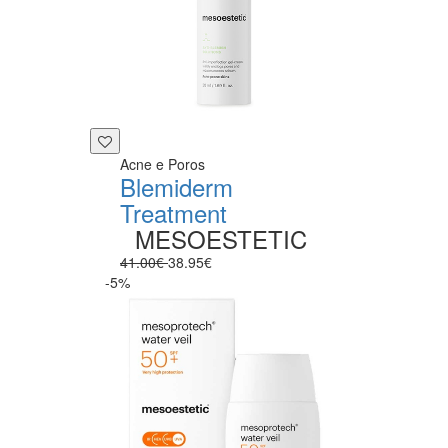
Acne e Poros
Blemiderm
Treatment
MESOESTETIC
41.00€
38.95€
-5%