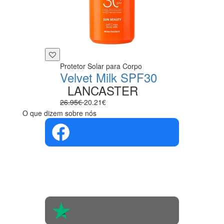
Protetor Solar para Corpo
Velvet Milk SPF30
LANCASTER
26.95€
20.21€
O que dizem sobre nós
4.4 em 5
Com base na
opinião de
560 pessoas