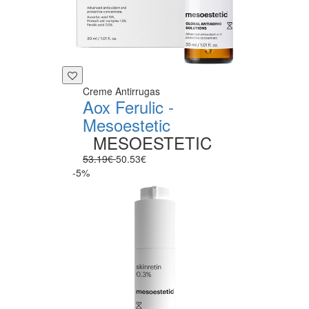
Creme Antirrugas
Aox Ferulic -
Mesoestetic
MESOESTETIC
53.19€
50.53€
-5%