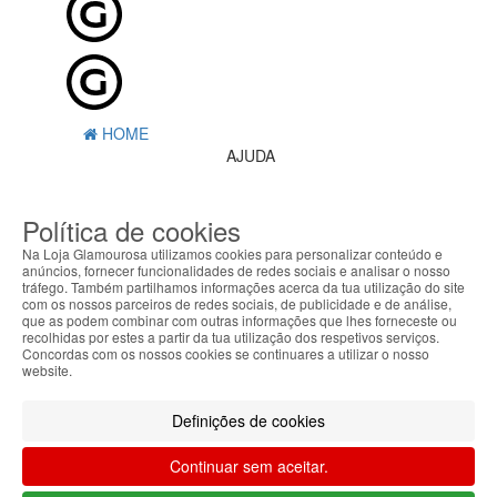
HOME
AJUDA
MENU
Política de cookies
0
CARRINHO
Na Loja Glamourosa utilizamos cookies para personalizar conteúdo e
EU
anúncios, fornecer funcionalidades de redes sociais e analisar o nosso
tráfego. Também partilhamos informações acerca da tua utilização do site
com os nossos parceiros de redes sociais, de publicidade e de análise,
Filtrar por
que as podem combinar com outras informações que lhes forneceste ou
recolhidas por estes a partir da tua utilização dos respetivos serviços.
Limpar filtros
Filtrar
Concordas com os nossos cookies se continuares a utilizar o nosso
website.
Segue @lojaglamourosacom nas redes
sociais
Definições de cookies
Continuar sem aceitar.