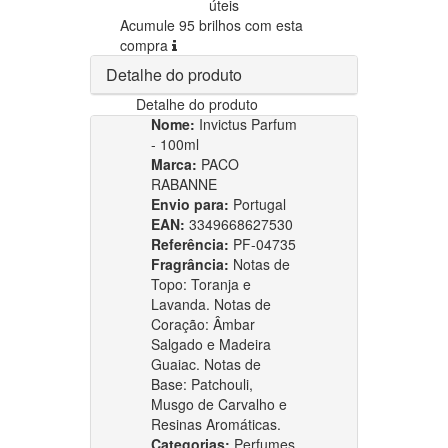
úteis
Acumule 95 brilhos com esta
compra
Detalhe do produto
Detalhe do produto
Nome:
Invictus Parfum
- 100ml
Marca:
PACO
RABANNE
Envio para:
Portugal
EAN:
3349668627530
Referência:
PF-04735
Fragrância:
Notas de
Topo: Toranja e
Lavanda. Notas de
Coração: Âmbar
Salgado e Madeira
Guaiac. Notas de
Base: Patchouli,
Musgo de Carvalho e
Resinas Aromáticas.
Categorias:
Perfumes