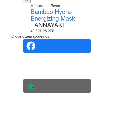
Máscara de Rosto
Bamboo Hydra-
Energizing Mask
ANNAYAKE
40.39€
28.27€
O que dizem sobre nós
4.4 em 5
Com base na
opinião de
560 pessoas
4.6 em 5
Baseada em
438
avaliações