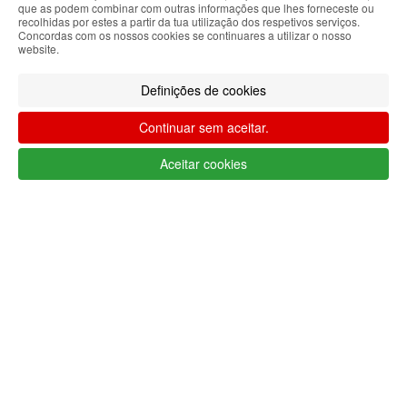
que as podem combinar com outras informações que lhes forneceste ou
+351 223 234 702
recolhidas por estes a partir da tua utilização dos respetivos serviços.
(chamada para rede fixa nacional)
Concordas com os nossos cookies se continuares a utilizar o nosso
website.
Segunda a Sexta 9h às 17h (GMT)
info@lojaglamourosa.com
Métodos de pagamento
Definições de cookies
Continuar sem aceitar.
Aceitar cookies