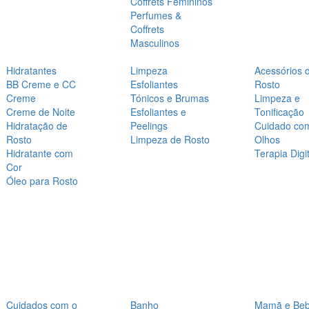
Coffrets Femininos
Perfumes &
Coffrets
Masculinos
Hidratantes
Limpeza
Acessórios 
BB Creme e CC
Esfoliantes
Rosto
Creme
Tónicos e Brumas
Limpeza e
Creme de Noite
Esfoliantes e
Tonificação
Hidratação de
Peelings
Cuidado co
Rosto
Limpeza de Rosto
Olhos
Hidratante com
Terapia Digit
Cor
Óleo para Rosto
Cuidados com o
Banho
Mamã e Be