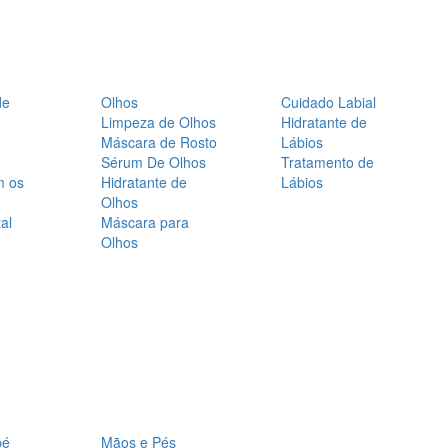
de
Olhos
Cuidado Labial
Limpeza de Olhos
Hidratante de
Máscara de Rosto
Lábios
Sérum De Olhos
Tratamento de
m os
Hidratante de
Lábios
Olhos
al
Máscara para
Olhos
bé
Mãos e Pés