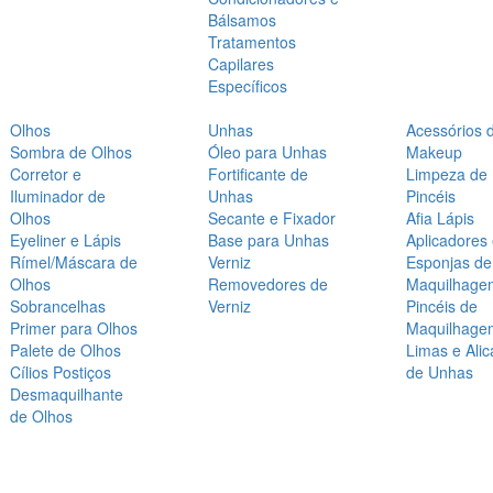
Bálsamos
Tratamentos
Capilares
Específicos
Olhos
Unhas
Acessórios 
Sombra de Olhos
Óleo para Unhas
Makeup
Corretor e
Fortificante de
Limpeza de
Iluminador de
Unhas
Pincéis
Olhos
Secante e Fixador
Afia Lápis
Eyeliner e Lápis
Base para Unhas
Aplicadores
Rímel/Máscara de
Verniz
Esponjas de
Olhos
Removedores de
Maquilhage
Sobrancelhas
Verniz
Pincéis de
Primer para Olhos
Maquilhage
Palete de Olhos
Limas e Alic
Cílios Postiços
de Unhas
Desmaquilhante
de Olhos