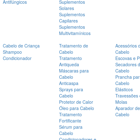
Antifúngicos
Suplementos
Solares
Suplementos
Capilares
Suplementos
Multivitamínicos
Cabelo de Criança
Tratamento de
Acessórios 
Shampoo
Cabelo
Cabelo
Condicionador
Tratamento
Escovas e P
Antiqueda
Secadores 
Máscaras para
Cabelo
Cabelo
Prancha par
Anticaspa
Cabelo
Sprays para
Elásticos
Cabelo
Travessões 
Protetor de Calor
Molas
Óleo para Cabelo
Aparador de
Tratamento
Cabelo
Fortificante
Sérum para
Cabelo
Condicionadores e