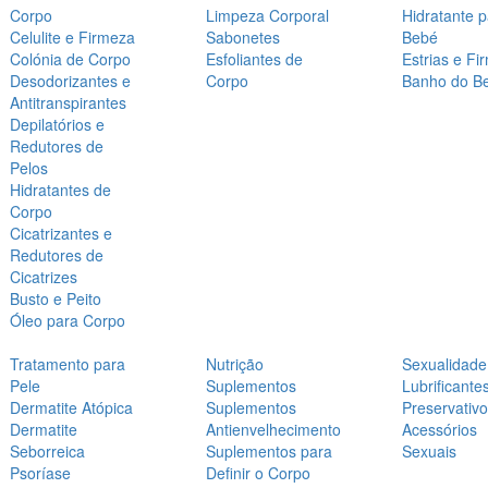
Corpo
Limpeza Corporal
Hidratante 
Celulite e Firmeza
Sabonetes
Bebé
Colónia de Corpo
Esfoliantes de
Estrias e Fi
Desodorizantes e
Corpo
Banho do B
Antitranspirantes
Depilatórios e
Redutores de
Pelos
Hidratantes de
Corpo
Cicatrizantes e
Redutores de
Cicatrizes
Busto e Peito
Óleo para Corpo
Tratamento para
Nutrição
Sexualidade
Pele
Suplementos
Lubrificante
Dermatite Atópica
Suplementos
Preservativ
Dermatite
Antienvelhecimento
Acessórios
Seborreica
Suplementos para
Sexuais
Psoríase
Definir o Corpo