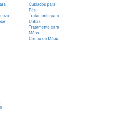
para
Cuidados para
Pés
rmeza
Tratamento para
ebé
Unhas
Tratamento para
Mãos
Creme de Mãos
s
os