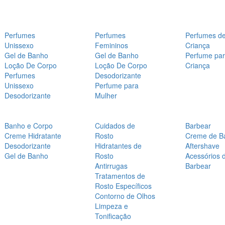
Perfumes
Perfumes
Perfumes d
Unissexo
Femininos
Criança
Gel de Banho
Gel de Banho
Perfume pa
Loção De Corpo
Loção De Corpo
Criança
Perfumes
Desodorizante
Unissexo
Perfume para
Desodorizante
Mulher
Banho e Corpo
Cuidados de
Barbear
Creme Hidratante
Rosto
Creme de B
Desodorizante
Hidratantes de
Aftershave
Gel de Banho
Rosto
Acessórios 
Antirrugas
Barbear
Tratamentos de
Rosto Específicos
Contorno de Olhos
Limpeza e
Tonificação