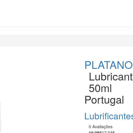
PLATAN
Lubricant
50ml
Portugal
Lubrificante
0 Avaliações
16.05€
12.04€