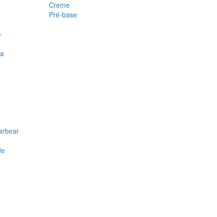
Creme
Pré-base
e
ra
arbear
de