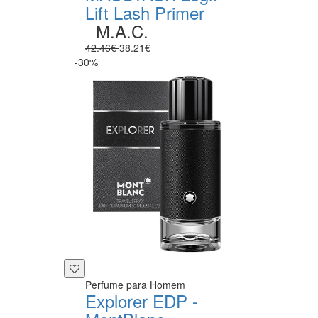
Lift Lash Primer
M.A.C.
42.46€
38.21€
-30%
Perfume para Homem
Explorer EDP -