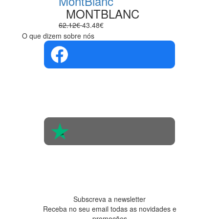
MontBlanc
MONTBLANC
62.12€
43.48€
O que dizem sobre nós
4.4 em 5
Com base na
opinião de
560 pessoas
4.6 em 5
Baseada em
438
avaliações
Subscreva a newsletter
Receba no seu email todas as novidades e
promoções