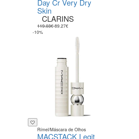
Day Cr Very Dry
Skin
CLARINS
119.03€
89.27€
-10%
Rímel/Máscara de Olhos
MACSTACK Legit