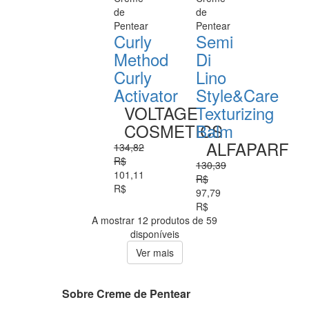
de
de
Pentear
Pentear
Curly
Semi
Method
Di
Curly
Lino
Activator
Style&Care
VOLTAGE
Texturizing
COSMETICS
Balm
ALFAPARF
134,82
R$
130,39
101,11
R$
R$
97,79
R$
A mostrar 12 produtos de 59
disponíveis
Ver mais
Sobre Creme de Pentear