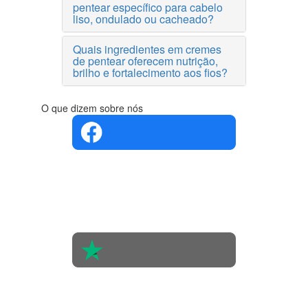
pentear específico para cabelo
liso, ondulado ou cacheado?
Quais ingredientes em cremes
de pentear oferecem nutrição,
brilho e fortalecimento aos fios?
O que dizem sobre nós
4.4 em 5
Com base
na opinião
de 560
pessoas
4.6 em 5
Baseada