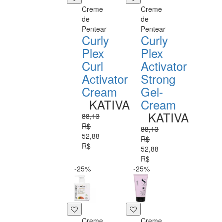
Creme
Creme
de
de
Pentear
Pentear
Curly
Curly
Plex
Plex
Curl
Activator
Activator
Strong
Cream
Gel-
KATIVA
Cream
KATIVA
88,13
R$
88,13
52,88
R$
R$
52,88
R$
-25%
-25%
Creme
Creme