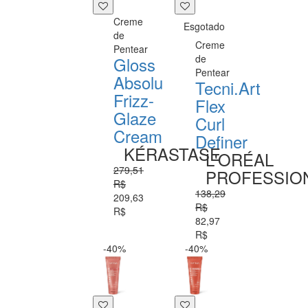
Creme
Esgotado
de
Creme
Pentear
de
Gloss
Pentear
Absolu
Tecni.Art
Frizz-
Flex
Glaze
Curl
Cream
Definer
KÉRASTASE
L'ORÉAL
279,51
PROFESSIO
R$
138,29
209,63
R$
R$
82,97
R$
-40%
-40%