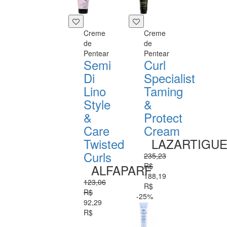
Creme
Creme
de
de
Pentear
Pentear
Semi
Curl
Di
Specialist
Lino
Taming
Style
&
&
Protect
Care
Cream
Twisted
LAZARTIGU
Curls
235,23
R$
ALFAPARF
188,19
123,06
R$
R$
-25%
92,29
R$