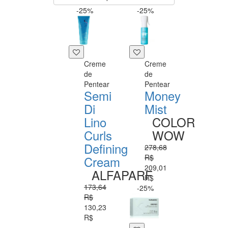
-25%
-25%
Creme
Creme
de
de
Pentear
Pentear
Semi
Money
Di
Mist
Lino
COLOR
Curls
WOW
Defining
278,68
R$
Cream
209,01
ALFAPARF
R$
173,64
-25%
R$
130,23
R$