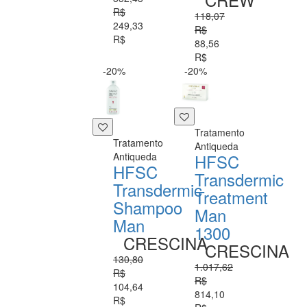
R$
118,07
249,33
R$
R$
88,56
R$
-20%
-20%
Tratamento
Tratamento
Antiqueda
Antiqueda
HFSC
HFSC
Transdermic
Transdermic
Treatment
Shampoo
Man
Man
1300
CRESCINA
CRESCINA
130,80
1.017,62
R$
R$
104,64
814,10
R$