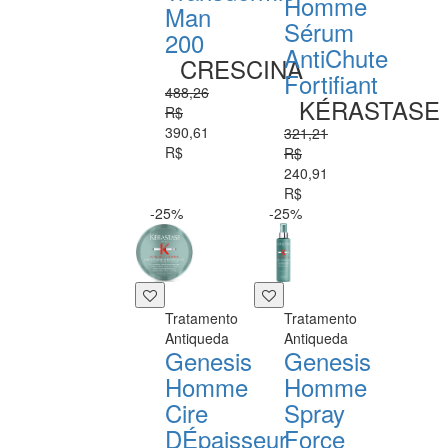
Homme
Man
Sérum
200
AntiChute
CRESCINA
Fortifiant
488,26
KÉRASTASE
R$
390,61
321,21
R$
R$
240,91
R$
-25%
-25%
Tratamento
Tratamento
Antiqueda
Antiqueda
Genesis
Genesis
Homme
Homme
Cire
Spray
DÉpaisseur
Force