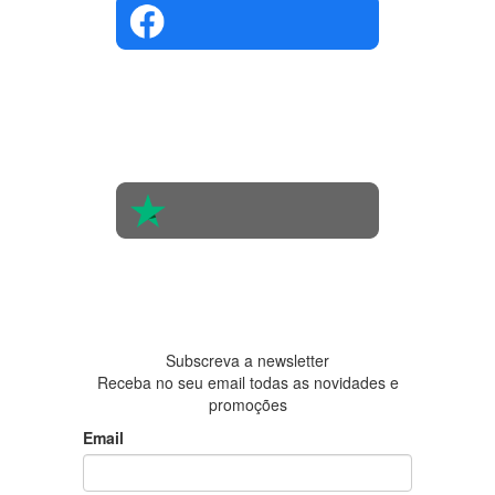
4.4 em 5
Com base
na opinião
de 560
pessoas
4.6 em 5
Baseada
em 438
avaliações
Subscreva a newsletter
Receba no seu email todas as novidades e
promoções
Email