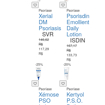
Psoríase
Psoríase
Xerial
Psorisdin
DM
Emollient
Psoriasis
Daily
SVR
Lotion
ISDIN
146,62
R$
167,17
117,29
R$
R$
133,73
R$
-25%
-20%
Psoríase
Psoríase
Xémose
Kertyol
PSO
P.S.O.