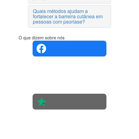
Quais métodos ajudam a
fortalecer a barreira cutânea em
pessoas com psoríase?
O que dizem sobre nós
4.4 em 5
Com base
na opinião
de 560
pessoas
4.6 em 5
Baseada
em 438
avaliações