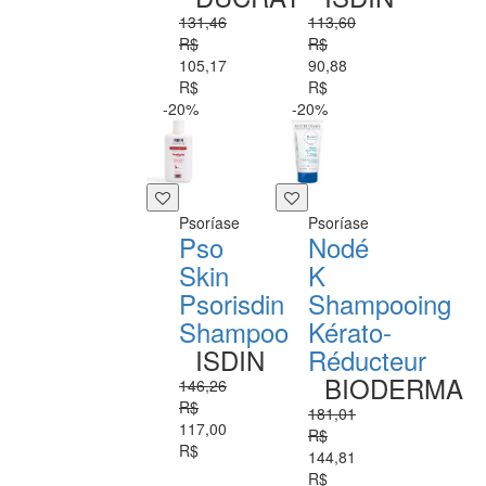
131,46
113,60
R$
R$
105,17
90,88
R$
R$
-20%
-20%
Psoríase
Psoríase
Pso
Nodé
Skin
K
Psorisdin
Shampooing
Shampoo
Kérato-
ISDIN
Réducteur
BIODERMA
146,26
R$
181,01
117,00
R$
R$
144,81
R$