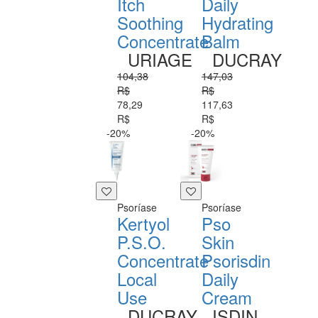
Itch
Daily
Soothing
Hydrating
Concentrate
Balm
URIAGE
DUCRAY
104,38
147,03
R$
R$
78,29
117,63
R$
R$
-20%
-20%
Psoríase
Psoríase
Kertyol
Pso
P.S.O.
Skin
Concentrate
Psorisdin
Local
Daily
Use
Cream
DUCRAY
ISDIN