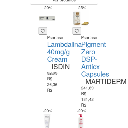
-20%
-25%
Psoríase
Psoríase
Lambdalina
Pigment
40mg/g
Zero
Cream
DSP-
ISDIN
Antiox
Capsules
32,95
R$
MARTIDERM
26,36
241,89
R$
R$
181,42
R$
-20%
-20%