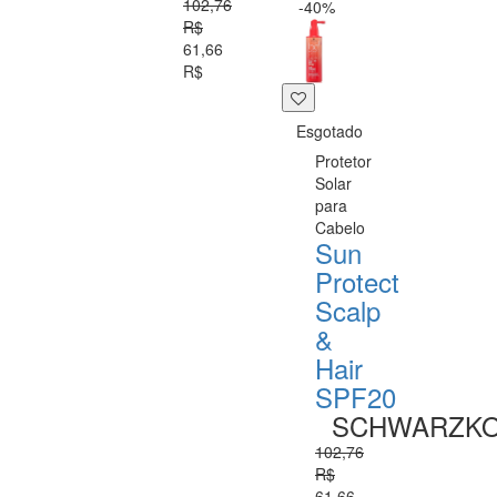
102,76
-40%
R$
61,66
R$
Esgotado
Protetor
Solar
para
Cabelo
Sun
Protect
Scalp
&
Hair
SPF20
SCHWARZK
102,76
R$
61,66