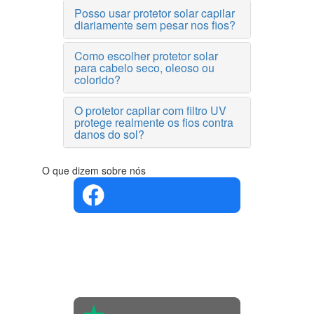
Posso usar protetor solar capilar
diariamente sem pesar nos fios?
Como escolher protetor solar
para cabelo seco, oleoso ou
colorido?
O protetor capilar com filtro UV
protege realmente os fios contra
danos do sol?
O que dizem sobre nós
4.4 em 5
Com base
na opinião
de 560
pessoas