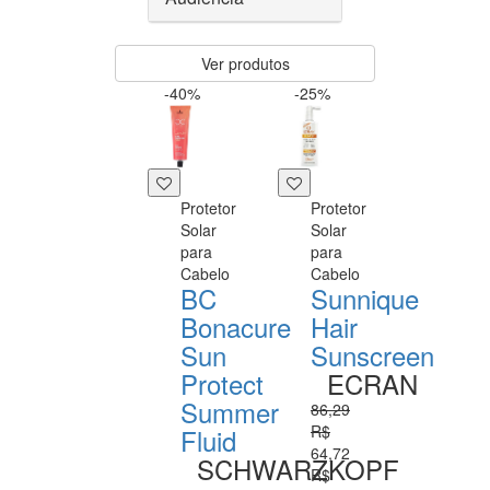
Ver produtos
-40%
-25%
Protetor
Protetor
Solar
Solar
para
para
Cabelo
Cabelo
BC
Sunnique
Bonacure
Hair
Sun
Sunscreen
Protect
ECRAN
Summer
86,29
R$
Fluid
64,72
SCHWARZKOPF
R$