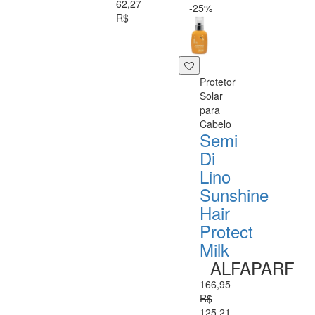
62,27
-25%
R$
Protetor
Solar
para
Cabelo
Semi
Di
Lino
Sunshine
Hair
Protect
Milk
ALFAPARF
166,95
R$
125,21