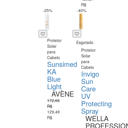
R$
-25%
-40%
Protetor
Esgotado
Solar
Protetor
para
Solar
Cabelo
para
Sunsimed
Cabelo
KA
Invigo
Blue
Sun
Light
Care
AVÈNE
UV
172,66
Protecting
R$
Spray
129,49
WELLA
R$
PROFESSIO