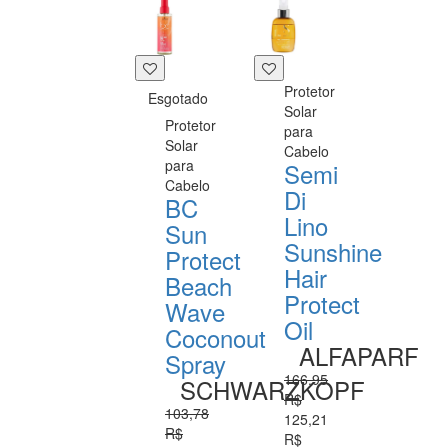
Protetor
Esgotado
Solar
Protetor
para
Solar
Cabelo
para
Semi
Cabelo
Di
BC
Lino
Sun
Sunshine
Protect
Hair
Beach
Protect
Wave
Oil
Coconout
ALFAPARF
Spray
166,95
SCHWARZKOPF
R$
103,78
125,21
R$
R$