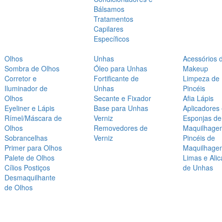
Bálsamos
Tratamentos
Capilares
Específicos
Olhos
Unhas
Acessórios 
Sombra de Olhos
Óleo para Unhas
Makeup
Corretor e
Fortificante de
Limpeza de
Iluminador de
Unhas
Pincéis
Olhos
Secante e Fixador
Afia Lápis
Eyeliner e Lápis
Base para Unhas
Aplicadores
Rímel/Máscara de
Verniz
Esponjas de
Olhos
Removedores de
Maquilhage
Sobrancelhas
Verniz
Pincéis de
Primer para Olhos
Maquilhage
Palete de Olhos
Limas e Alic
Cílios Postiços
de Unhas
Desmaquilhante
de Olhos