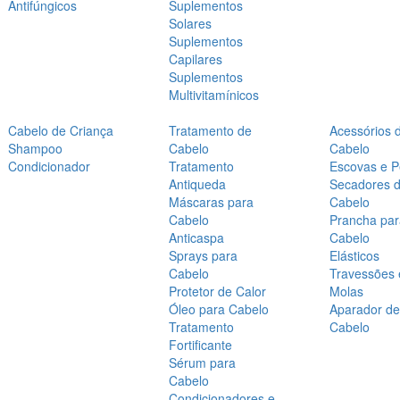
Antifúngicos
Suplementos
Solares
Suplementos
Capilares
Suplementos
Multivitamínicos
Cabelo de Criança
Tratamento de
Acessórios 
Shampoo
Cabelo
Cabelo
Condicionador
Tratamento
Escovas e P
Antiqueda
Secadores 
Máscaras para
Cabelo
Cabelo
Prancha par
Anticaspa
Cabelo
Sprays para
Elásticos
Cabelo
Travessões 
Protetor de Calor
Molas
Óleo para Cabelo
Aparador de
Tratamento
Cabelo
Fortificante
Sérum para
Cabelo
Condicionadores e