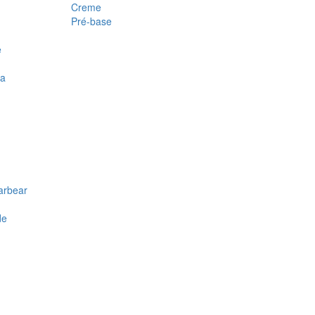
Creme
Pré-base
e
ra
arbear
de