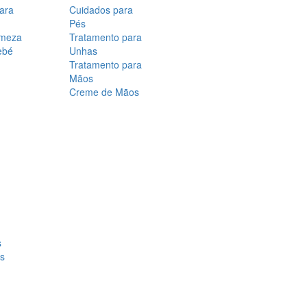
para
Cuidados para
Pés
rmeza
Tratamento para
ebé
Unhas
Tratamento para
Mãos
Creme de Mãos
s
os