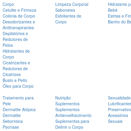
Corpo
Limpeza Corporal
Hidratante 
Celulite e Firmeza
Sabonetes
Bebé
Colónia de Corpo
Esfoliantes de
Estrias e Fi
Desodorizantes e
Corpo
Banho do B
Antitranspirantes
Depilatórios e
Redutores de
Pelos
Hidratantes de
Corpo
Cicatrizantes e
Redutores de
Cicatrizes
Busto e Peito
Óleo para Corpo
Tratamento para
Nutrição
Sexualidade
Pele
Suplementos
Lubrificante
Dermatite Atópica
Suplementos
Preservativ
Dermatite
Antienvelhecimento
Acessórios
Seborreica
Suplementos para
Sexuais
Psoríase
Definir o Corpo