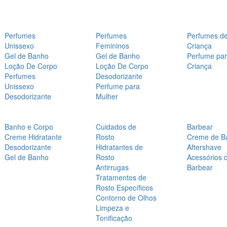
Perfumes
Perfumes
Perfumes d
Unissexo
Femininos
Criança
Gel de Banho
Gel de Banho
Perfume pa
Loção De Corpo
Loção De Corpo
Criança
Perfumes
Desodorizante
Unissexo
Perfume para
Desodorizante
Mulher
Banho e Corpo
Cuidados de
Barbear
Creme Hidratante
Rosto
Creme de B
Desodorizante
Hidratantes de
Aftershave
Gel de Banho
Rosto
Acessórios 
Antirrugas
Barbear
Tratamentos de
Rosto Específicos
Contorno de Olhos
Limpeza e
Tonificação