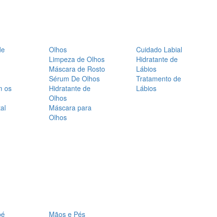
de
Olhos
Cuidado Labial
Limpeza de Olhos
Hidratante de
Máscara de Rosto
Lábios
Sérum De Olhos
Tratamento de
m os
Hidratante de
Lábios
Olhos
al
Máscara para
Olhos
bé
Mãos e Pés