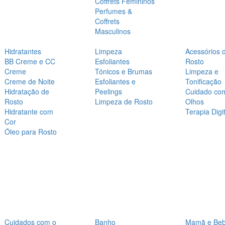
Coffrets Femininos
Perfumes &
Coffrets
Masculinos
Hidratantes
Limpeza
Acessórios 
BB Creme e CC
Esfoliantes
Rosto
Creme
Tónicos e Brumas
Limpeza e
Creme de Noite
Esfoliantes e
Tonificação
Hidratação de
Peelings
Cuidado co
Rosto
Limpeza de Rosto
Olhos
Hidratante com
Terapia Digit
Cor
Óleo para Rosto
Cuidados com o
Banho
Mamã e Be