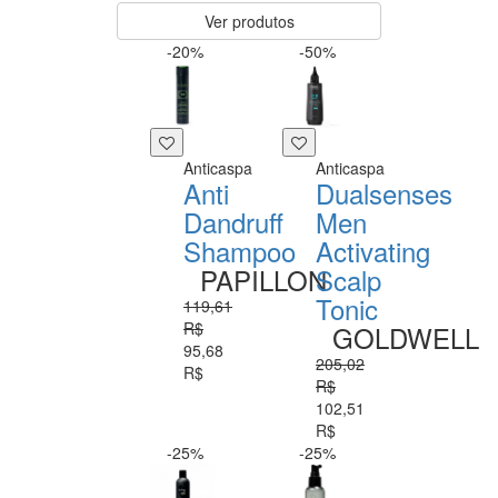
Ver produtos
-20%
-50%
Anticaspa
Anticaspa
Anti
Dualsenses
Dandruff
Men
Shampoo
Activating
PAPILLON
Scalp
Tonic
119,61
R$
GOLDWELL
95,68
205,02
R$
R$
102,51
R$
-25%
-25%