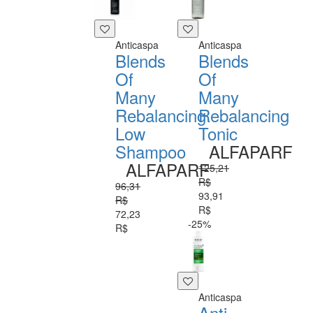
Anticaspa
Anticaspa
Blends
Blends
Of
Of
Many
Many
Rebalancing
Rebalancing
Low
Tonic
Shampoo
ALFAPARF
ALFAPARF
125,21
R$
96,31
93,91
R$
R$
72,23
-25%
R$
Anticaspa
Anti-