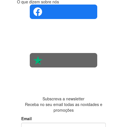
O que dizem sobre nós
4.4 em 5
Com base
na opinião
de 560
pessoas
4.6 em 5
Baseada
em 438
avaliações
Subscreva a newsletter
Receba no seu email todas as novidades e
promoções
Email