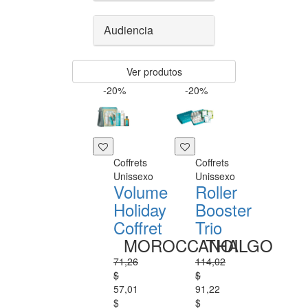
Audiencia
Ver produtos
-20%
-20%
Coffrets
Coffrets
Unissexo
Unissexo
Volume
Roller
Holiday
Booster
Coffret
Trio
MOROCCANOIL
THALGO
71,26
114,02
$
$
57,01
91,22
$
$