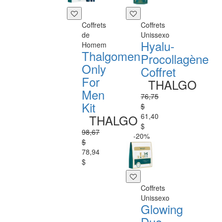
Coffrets
Coffrets
de
Unissexo
Hyalu-
Homem
Thalgomen
Procollagène
Only
Coffret
For
THALGO
Men
76,75
Kit
$
61,40
THALGO
$
98,67
-20%
$
78,94
$
Coffrets
Unissexo
Glowing
Duo