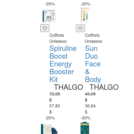
-20%
-20%
Coffrets
Coffrets
Unissexo
Unissexo
Spiruline
Sun
Boost
Duo
Energy
Face
Booster
&
Kit
Body
THALGO
THALGO
72,28
46,05
$
$
57,82
36,84
$
$
-20%
-20%