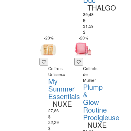
THALGO
39,48
$
31,59
$
-20%
-20%
Coffrets
Coffrets
Unissexo
de
My
Mulher
Plump
Summer
&
Essentials
Glow
NUXE
Routine
27,86
Prodigieuse
$
22,29
NUXE
$