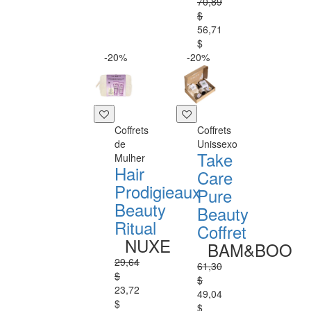
70,89
$
56,71
$
-20%
-20%
Coffrets
Coffrets
de
Unissexo
Take
Mulher
Hair
Care
Prodigieaux
Pure
Beauty
Beauty
Ritual
Coffret
NUXE
BAM&BOO
29,64
61,30
$
$
23,72
49,04
$
$