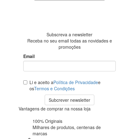
4.6 em 5
Baseada
em 438
avaliações
Subscreva a newsletter
Receba no seu email todas as novidades e
promoções
Email
Li e aceito a
Política de Privacidade
e
os
Termos e Condições
Subcrever newsletter
Vantagens de comprar na nossa loja
100% Originais
Milhares de produtos,
centenas de
marcas