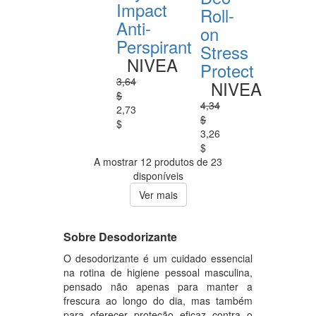
Impact
Roll-
Anti-
on
Perspirant
Stress
NIVEA
Protect
3,64
NIVEA
$
4,34
2,73
$
$
3,26
$
A mostrar 12 produtos de 23
disponíveis
Ver mais
Sobre Desodorizante
O desodorizante é um cuidado essencial
na rotina de higiene pessoal masculina,
pensado não apenas para manter a
frescura ao longo do dia, mas também
para oferecer proteção eficaz contra o