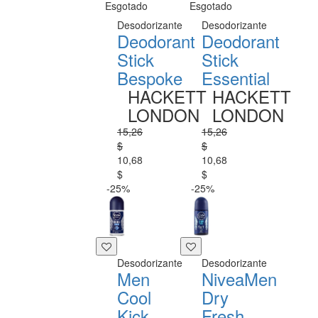
Esgotado
Esgotado
Desodorizante
Desodorizante
Deodorant
Deodorant
Stick
Stick
Bespoke
Essential
HACKETT
HACKETT
LONDON
LONDON
15,26
15,26
$
$
10,68
10,68
$
$
-25%
-25%
Desodorizante
Desodorizante
Men
NiveaMen
Cool
Dry
Kick
Fresh