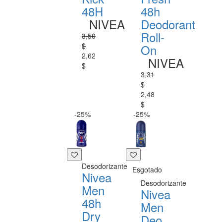
48H
48h
NIVEA
Deodorant
Roll-
3,50
$
On
2,62
NIVEA
$
3,31
$
2,48
$
-25%
-25%
Desodorizante
Esgotado
Nivea
Desodorizante
Men
Nivea
48h
Men
Dry
Deo