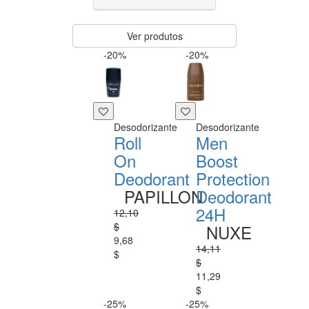
Ver produtos
-20%
-20%
Desodorizante
Desodorizante
Roll
Men
On
Boost
Deodorant
Protection
PAPILLON
Deodorant
24H
12,10
$
NUXE
9,68
14,11
$
$
11,29
$
-25%
-25%