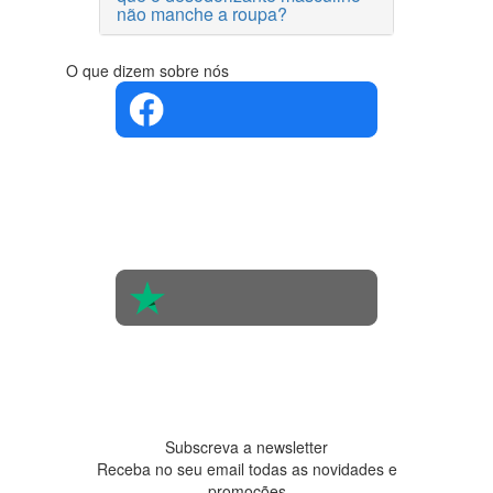
não manche a roupa?
O que dizem sobre nós
4.4 em 5
Com base
na opinião
de 560
pessoas
4.6 em 5
Baseada
em 438
avaliações
Subscreva a newsletter
Receba no seu email todas as novidades e
promoções