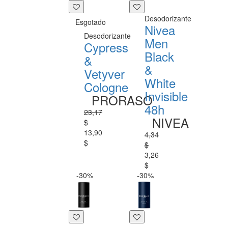
Desodorizante
Esgotado
Nivea
Desodorizante
Men
Cypress
Black
&
&
Vetyver
White
Cologne
Invisible
PRORASO
48h
23,17
NIVEA
$
13,90
4,34
$
$
3,26
$
-30%
-30%