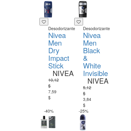
Desodorizante
Desodorizante
Nivea
Nivea
Men
Men
Dry
Black
Impact
&
Stick
White
NIVEA
Invisible
NIVEA
10,12
$
5,12
7,59
$
$
3,84
$
-40%
-25%