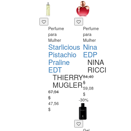
Perfume
Perfume
para
para
Mulher
Mulher
Starlicious
Nina
Pistachio
EDP
Praline
NINA
EDT
RICCI
THIERRY
84,40
$
MUGLER
59,08
67,94
$
$
-30%
47,56
$
Gel