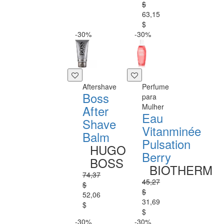
$
63,15
$
-30%
-30%
Aftershave
Perfume
Boss
para
Mulher
After
Eau
Shave
Vitanminée
Balm
Pulsation
HUGO
Berry
BOSS
BIOTHERM
74,37
45,27
$
$
52,06
31,69
$
$
-30%
-30%