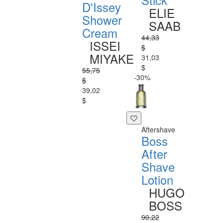
D'Issey
ELIE
Shower
SAAB
Cream
44,33
ISSEI
$
MIYAKE
31,03
$
55,75
-30%
$
39,02
$
Aftershave
Boss
After
Shave
Lotion
HUGO
BOSS
90,22