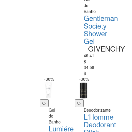
de
Banho
Gentleman
Society
Shower
Gel
GIVENCHY
49,41
$
34,58
$
-30%
-30%
Gel
Desodorizante
L'Homme
de
Banho
Deodorant
Lumiére
Stick