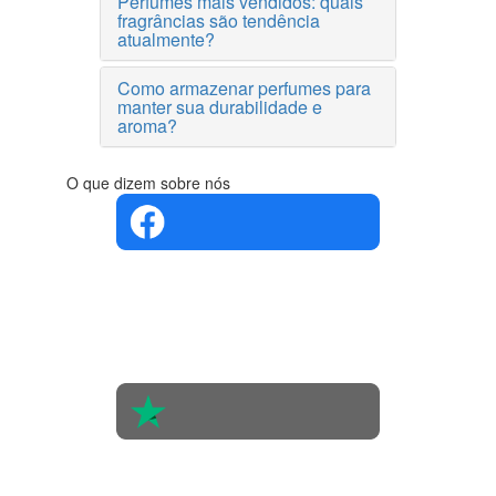
Perfumes mais vendidos: quais
fragrâncias são tendência
atualmente?
Como armazenar perfumes para
manter sua durabilidade e
aroma?
O que dizem sobre nós
4.4 em 5
Com base
na opinião
de 560
pessoas
4.6 em 5
Baseada