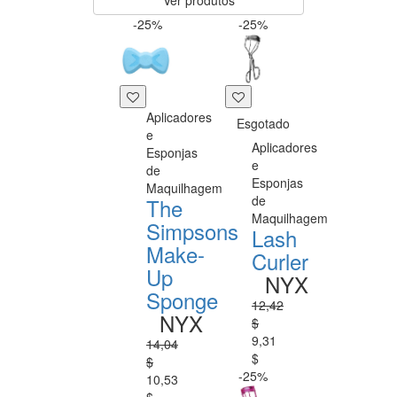
Ver produtos
-25%
-25%
Aplicadores
Esgotado
e
Aplicadores
Esponjas
e
de
Esponjas
Maquilhagem
de
The
Maquilhagem
Simpsons
Lash
Make-
Curler
Up
NYX
Sponge
12,42
NYX
$
9,31
14,04
$
$
-25%
10,53