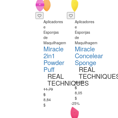
Aplicadores
Aplicadores
e
e
Esponjas
Esponjas
de
de
Maquilhagem
Maquilhagem
Miracle
Miracle
2in1
Concelear
Powder
Sponge
Puff
REAL
REAL
TECHNIQUE
TECHNIQUES
10,73
$
11,79
8,05
$
$
8,84
-25%
$