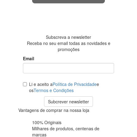
4.6 em 5
Baseada
em 438
avaliações
Subscreva a newsletter
Receba no seu email todas as novidades e
promoções
Email
Li e aceito a
Política de Privacidade
e
os
Termos e Condições
Subcrever newsletter
Vantagens de comprar na nossa loja
100% Originais
Milhares de produtos,
centenas de
marcas