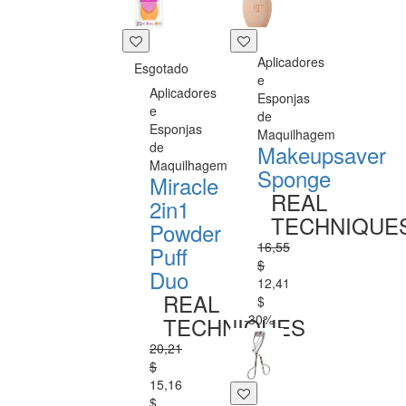
Aplicadores
Esgotado
e
Aplicadores
Esponjas
e
de
Esponjas
Maquilhagem
de
Makeupsaver
Maquilhagem
Sponge
Miracle
REAL
2in1
TECHNIQUE
Powder
16,55
Puff
$
Duo
12,41
REAL
$
-30%
TECHNIQUES
20,21
$
15,16
$