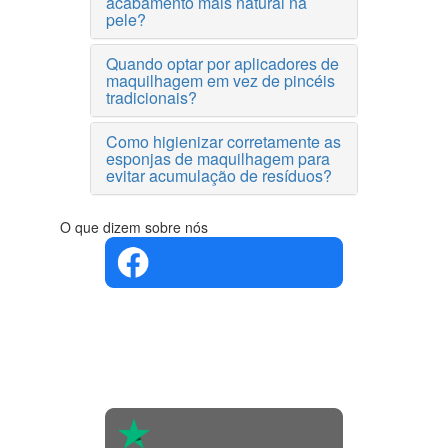
acabamento mais natural na
pele?
Quando optar por aplicadores de
maquilhagem em vez de pincéis
tradicionais?
Como higienizar corretamente as
esponjas de maquilhagem para
evitar acumulação de resíduos?
O que dizem sobre nós
4.4 em 5
Com base
na opinião
de 560
pessoas